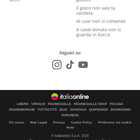
Il gioco non vale la
candela
Al cuor non si comanda
A caval donato non si
guarda in bocca
Seguici su
LIBERO
VIRGILIO
PAGINEGIALLE
PAGINEGIALLE SHOP
PGCASA
PAGINEBIANCHE
TUTTOCITTÀ
DILEI
SIVIAGGIA
QUIFINANZA
BUONISSIMO
SUPEREVA
Chi siamo
Note Legali
Privacy
Cookie Policy
Preferenze sui cookie
Aiuto
© Italiaonline S.p.A. 2026