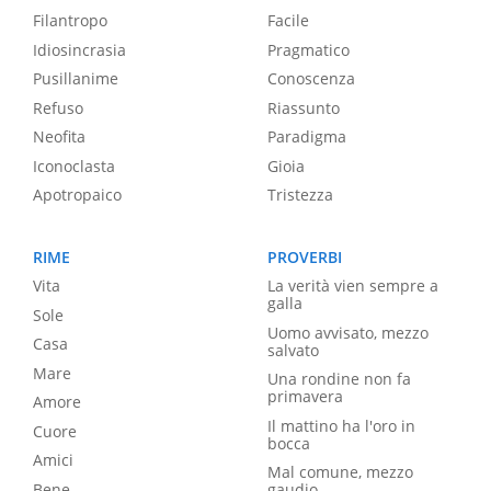
Filantropo
Facile
Idiosincrasia
Pragmatico
Pusillanime
Conoscenza
Refuso
Riassunto
Neofita
Paradigma
Iconoclasta
Gioia
Apotropaico
Tristezza
RIME
PROVERBI
Vita
La verità vien sempre a
galla
Sole
Uomo avvisato, mezzo
Casa
salvato
Mare
Una rondine non fa
primavera
Amore
Il mattino ha l'oro in
Cuore
bocca
Amici
Mal comune, mezzo
Bene
gaudio