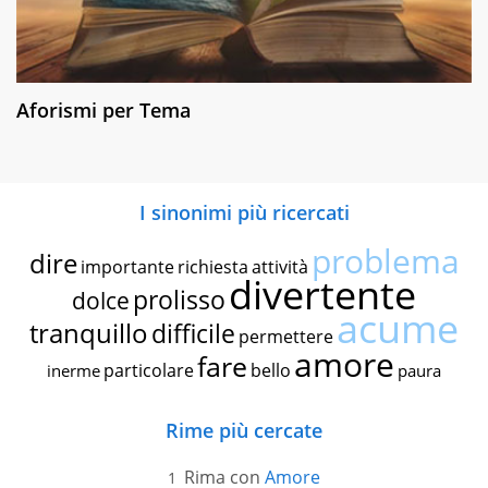
Aforismi per Tema
I sinonimi più ricercati
problema
dire
importante
richiesta
attività
divertente
prolisso
dolce
acume
tranquillo
difficile
permettere
amore
fare
particolare
bello
inerme
paura
Rime più cercate
Rima con
Amore