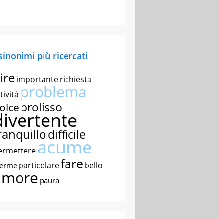
 sinonimi più ricercati
ire
importante
richiesta
problema
tività
prolisso
olce
divertente
ranquillo
difficile
acume
ermettere
fare
particolare
bello
nerme
amore
paura