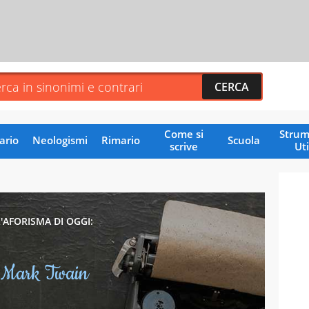
Come si
Strum
ario
Neologismi
Rimario
Scuola
scrive
Uti
L'AFORISMA DI OGGI:
Mark Twain