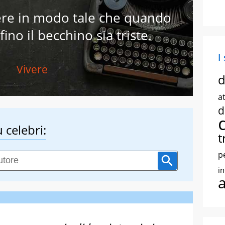
ere in modo tale che quando
no il becchino sia triste.
I
Vivere
d
at
d
 celebri:
t
p
i