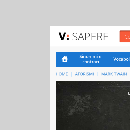
SAPERE
Sinonimi e
Vocabol
contrari
HOME
AFORISMI
MARK TWAIN