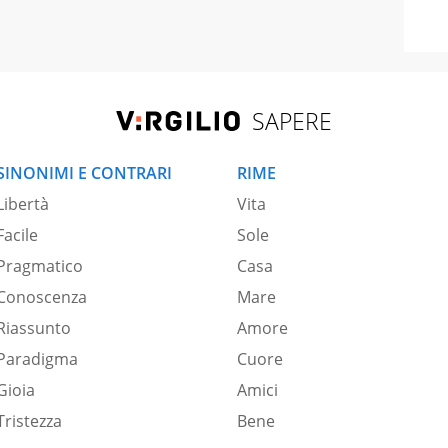
SAPERE
SINONIMI E CONTRARI
RIME
Libertà
Vita
Facile
Sole
Pragmatico
Casa
Conoscenza
Mare
Riassunto
Amore
Paradigma
Cuore
Gioia
Amici
Tristezza
Bene