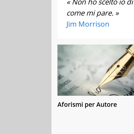
« Non ho scelto io di
come mi pare. »
Jim Morrison
Aforismi per Autore