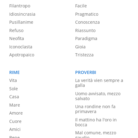
Filantropo
Facile
Idiosincrasia
Pragmatico
Pusillanime
Conoscenza
Refuso
Riassunto
Neofita
Paradigma
Iconoclasta
Gioia
Apotropaico
Tristezza
RIME
PROVERBI
Vita
La verità vien sempre a
galla
Sole
Uomo avvisato, mezzo
Casa
salvato
Mare
Una rondine non fa
primavera
Amore
Il mattino ha l'oro in
Cuore
bocca
Amici
Mal comune, mezzo
Bene
gaudio