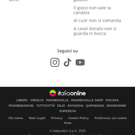
Il gioco non vale la
candela
Al cuor non si comanda
A caval donato non si
guarda in bocca
Seguici su
LIBERO
VIRGILIO
PAGINEGIALLE
PAGINEGIALLE SHOP
PGCASA
PAGINEBIANCHE
TUTTOCITTÀ
DILEI
SIVIAGGIA
QUIFINANZA
BUONISSIMO
SUPEREVA
Chi siamo
Note Legali
Privacy
Cookie Policy
Preferenze sui cookie
Aiuto
© Italiaonline S.p.A. 2026