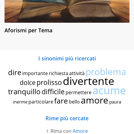
Aforismi per Tema
I sinonimi più ricercati
problema
dire
importante
richiesta
attività
divertente
prolisso
dolce
acume
tranquillo
difficile
permettere
amore
fare
particolare
bello
inerme
paura
Rime più cercate
Rima con
Amore