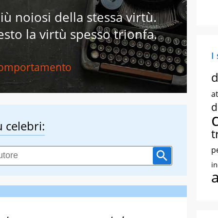
iù noiosi della stessa virtù.
sto la virtù spesso trionfa.
I
omportamento
d
at
d
 celebri:
t
p
i