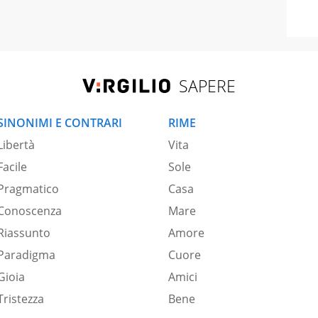
SAPERE
SINONIMI E CONTRARI
RIME
Libertà
Vita
Facile
Sole
Pragmatico
Casa
Conoscenza
Mare
Riassunto
Amore
Paradigma
Cuore
Gioia
Amici
Tristezza
Bene