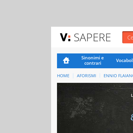
SAPERE
Sinonimi e
Vocabol
contrari
HOME
AFORISMI
ENNIO FLAIAN