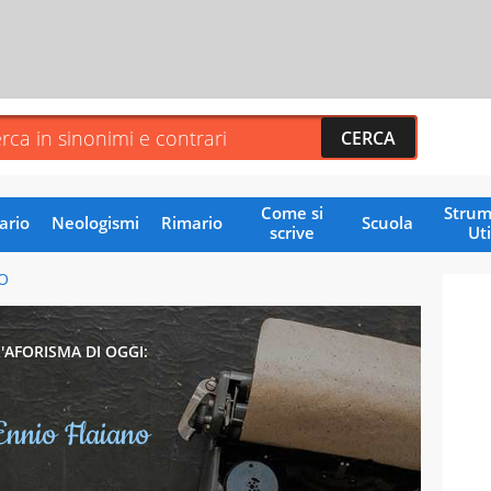
Come si
Strum
ario
Neologismi
Rimario
Scuola
scrive
Uti
O
L'AFORISMA DI OGGI:
Ennio Flaiano