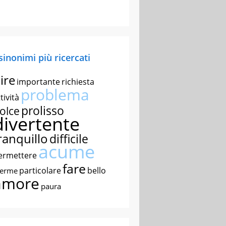
 sinonimi più ricercati
ire
importante
richiesta
problema
tività
prolisso
olce
divertente
ranquillo
difficile
acume
ermettere
fare
particolare
bello
nerme
amore
paura