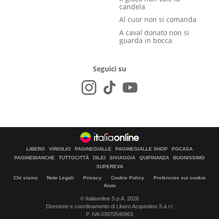
candela
Al cuor non si comanda
A caval donato non si
guarda in bocca
Seguici su
LIBERO
VIRGILIO
PAGINEGIALLE
PAGINEGIALLE SHOP
PGCASA
PAGINEBIANCHE
TUTTOCITTÀ
DILEI
SIVIAGGIA
QUIFINANZA
BUONISSIMO
SUPEREVA
Chi siamo
Note Legali
Privacy
Cookie Policy
Preferenze sui cookie
Aiuto
© Italiaonline S.p.A. 2026
Direzione e coordinamento di Libero Acquisition S.á r.l.
P. IVA 03970540963