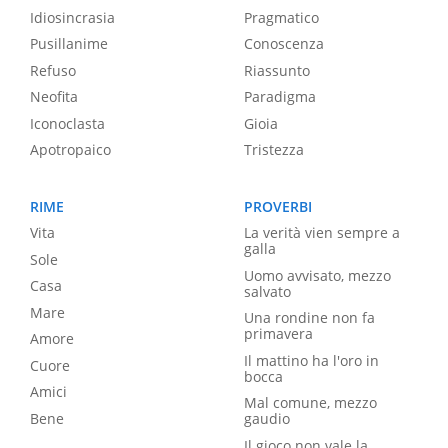
Idiosincrasia
Pragmatico
Pusillanime
Conoscenza
Refuso
Riassunto
Neofita
Paradigma
Iconoclasta
Gioia
Apotropaico
Tristezza
RIME
PROVERBI
Vita
La verità vien sempre a
galla
Sole
Uomo avvisato, mezzo
Casa
salvato
Mare
Una rondine non fa
primavera
Amore
Il mattino ha l'oro in
Cuore
bocca
Amici
Mal comune, mezzo
Bene
gaudio
Il gioco non vale la