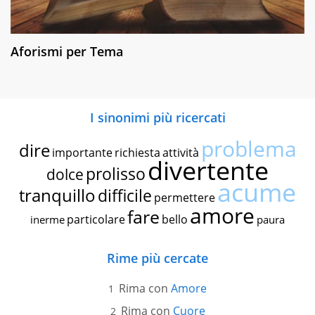
Aforismi per Tema
I sinonimi più ricercati
problema
dire
importante
richiesta
attività
divertente
prolisso
dolce
acume
tranquillo
difficile
permettere
amore
fare
particolare
bello
inerme
paura
Rime più cercate
Rima con
Amore
Rima con
Cuore