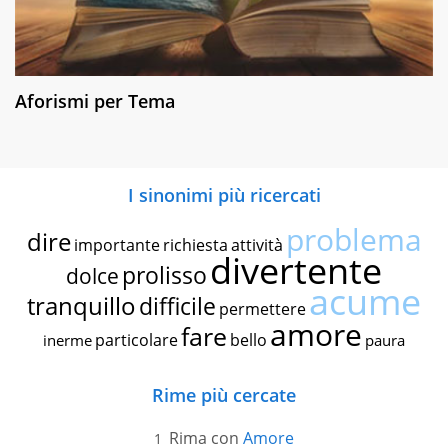
Aforismi per Tema
I sinonimi più ricercati
problema
dire
importante
richiesta
attività
divertente
prolisso
dolce
acume
tranquillo
difficile
permettere
amore
fare
particolare
bello
inerme
paura
Rime più cercate
Rima con
Amore