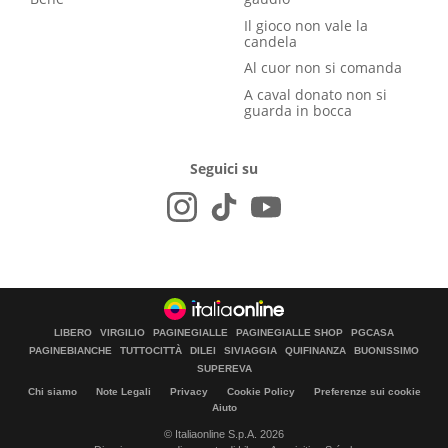
Il gioco non vale la
candela
Al cuor non si comanda
A caval donato non si
guarda in bocca
Seguici su
LIBERO
VIRGILIO
PAGINEGIALLE
PAGINEGIALLE SHOP
PGCASA
PAGINEBIANCHE
TUTTOCITTÀ
DILEI
SIVIAGGIA
QUIFINANZA
BUONISSIMO
SUPEREVA
Chi siamo
Note Legali
Privacy
Cookie Policy
Preferenze sui cookie
Aiuto
© Italiaonline S.p.A. 2026