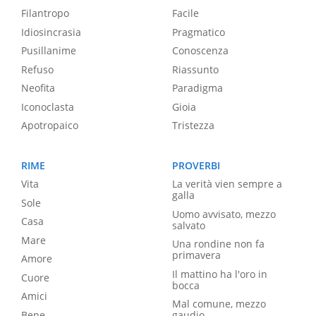
Filantropo
Facile
Idiosincrasia
Pragmatico
Pusillanime
Conoscenza
Refuso
Riassunto
Neofita
Paradigma
Iconoclasta
Gioia
Apotropaico
Tristezza
RIME
PROVERBI
Vita
La verità vien sempre a
galla
Sole
Uomo avvisato, mezzo
Casa
salvato
Mare
Una rondine non fa
primavera
Amore
Il mattino ha l'oro in
Cuore
bocca
Amici
Mal comune, mezzo
Bene
gaudio