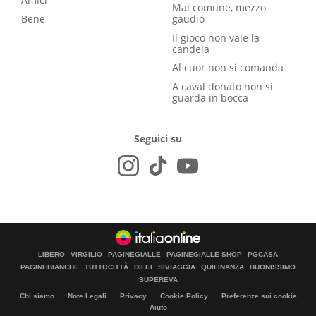
Mal comune, mezzo
Bene
gaudio
Il gioco non vale la
candela
Al cuor non si comanda
A caval donato non si
guarda in bocca
Seguici su
LIBERO
VIRGILIO
PAGINEGIALLE
PAGINEGIALLE SHOP
PGCASA
PAGINEBIANCHE
TUTTOCITTÀ
DILEI
SIVIAGGIA
QUIFINANZA
BUONISSIMO
SUPEREVA
Chi siamo
Note Legali
Privacy
Cookie Policy
Preferenze sui cookie
Aiuto