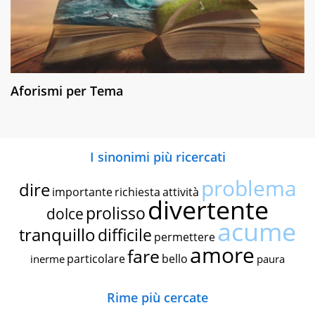
Aforismi per Tema
I sinonimi più ricercati
problema
dire
importante
richiesta
attività
divertente
prolisso
dolce
acume
tranquillo
difficile
permettere
amore
fare
particolare
bello
inerme
paura
Rime più cercate