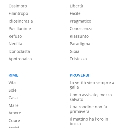
Ossimoro
Libertà
Filantropo
Facile
Idiosincrasia
Pragmatico
Pusillanime
Conoscenza
Refuso
Riassunto
Neofita
Paradigma
Iconoclasta
Gioia
Apotropaico
Tristezza
RIME
PROVERBI
Vita
La verità vien sempre a
galla
Sole
Uomo avvisato, mezzo
Casa
salvato
Mare
Una rondine non fa
primavera
Amore
Il mattino ha l'oro in
Cuore
bocca
Amici