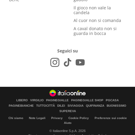
Il gioco non vale la
candela
Al cuor non si comanda
A caval donato non si
guarda in bocca
Seguici su
LIBERO
VIRGILIO
PAGINEGIALLE
PAGINEGIALLE SHOP
PGCASA
PAGINEBIANCHE
TUTTOCITTÀ
DILEI
SIVIAGGIA
QUIFINANZA
BUONISSIMO
SUPEREVA
Chi siamo
Note Legali
Privacy
Cookie Policy
Preferenze sui cookie
Aiuto
© Italiaonline S.p.A. 2026