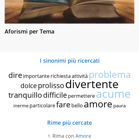
Aforismi per Tema
I sinonimi più ricercati
problema
dire
importante
richiesta
attività
divertente
prolisso
dolce
acume
tranquillo
difficile
permettere
amore
fare
particolare
bello
inerme
paura
Rime più cercate
Rima con
Amore