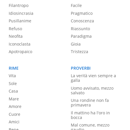
Filantropo
Facile
Idiosincrasia
Pragmatico
Pusillanime
Conoscenza
Refuso
Riassunto
Neofita
Paradigma
Iconoclasta
Gioia
Apotropaico
Tristezza
RIME
PROVERBI
Vita
La verità vien sempre a
galla
Sole
Uomo avvisato, mezzo
Casa
salvato
Mare
Una rondine non fa
primavera
Amore
Il mattino ha l'oro in
Cuore
bocca
Amici
Mal comune, mezzo
Bene
gaudio