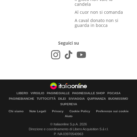
candela
Al cuor non si comanda
A caval donato non si
guarda in bocca
Seguici su
LIBERO
VIRGILIO
PAGINEGIALLE
PAGINEGIALLE SHOP
PGCASA
PAGINEBIANCHE
TUTTOCITTÀ
DILEI
SIVIAGGIA
QUIFINANZA
BUONISSIMO
SUPEREVA
Chi siamo
Note Legali
Privacy
Cookie Policy
Preferenze sui cookie
Aiuto
© Italiaonline S.p.A. 2026
Direzione e coordinamento di Libero Acquisition S.á r.l.
P. IVA 03970540963