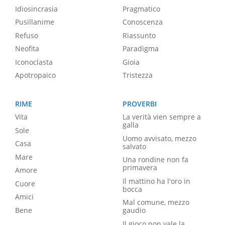
Idiosincrasia
Pragmatico
Pusillanime
Conoscenza
Refuso
Riassunto
Neofita
Paradigma
Iconoclasta
Gioia
Apotropaico
Tristezza
RIME
PROVERBI
Vita
La verità vien sempre a
galla
Sole
Uomo avvisato, mezzo
Casa
salvato
Mare
Una rondine non fa
primavera
Amore
Il mattino ha l'oro in
Cuore
bocca
Amici
Mal comune, mezzo
Bene
gaudio
Il gioco non vale la