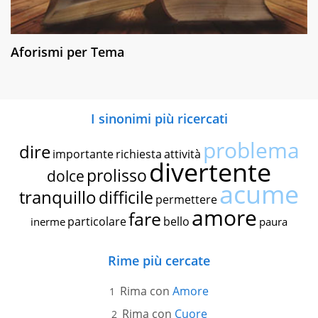
Aforismi per Tema
I sinonimi più ricercati
problema
dire
importante
richiesta
attività
divertente
prolisso
dolce
acume
tranquillo
difficile
permettere
amore
fare
particolare
bello
inerme
paura
Rime più cercate
Rima con
Amore
Rima con
Cuore