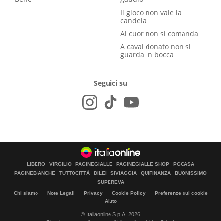
Il gioco non vale la
candela
Al cuor non si comanda
A caval donato non si
guarda in bocca
Seguici su
LIBERO
VIRGILIO
PAGINEGIALLE
PAGINEGIALLE SHOP
PGCASA
PAGINEBIANCHE
TUTTOCITTÀ
DILEI
SIVIAGGIA
QUIFINANZA
BUONISSIMO
SUPEREVA
Chi siamo
Note Legali
Privacy
Cookie Policy
Preferenze sui cookie
Aiuto
© Italiaonline S.p.A. 2026