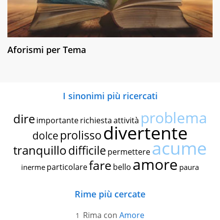
Aforismi per Tema
I sinonimi più ricercati
problema
dire
importante
richiesta
attività
divertente
prolisso
dolce
acume
tranquillo
difficile
permettere
amore
fare
particolare
bello
inerme
paura
Rime più cercate
Rima con
Amore