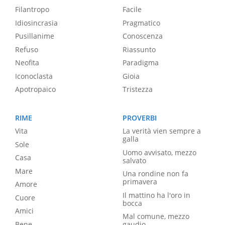
Filantropo
Facile
Idiosincrasia
Pragmatico
Pusillanime
Conoscenza
Refuso
Riassunto
Neofita
Paradigma
Iconoclasta
Gioia
Apotropaico
Tristezza
RIME
PROVERBI
Vita
La verità vien sempre a
galla
Sole
Uomo avvisato, mezzo
Casa
salvato
Mare
Una rondine non fa
primavera
Amore
Il mattino ha l'oro in
Cuore
bocca
Amici
Mal comune, mezzo
Bene
gaudio