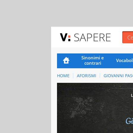
SAPERE
Sinonimi e
Vocabol
contrari
HOME
AFORISMI
GIOVANNI PAS
Gi