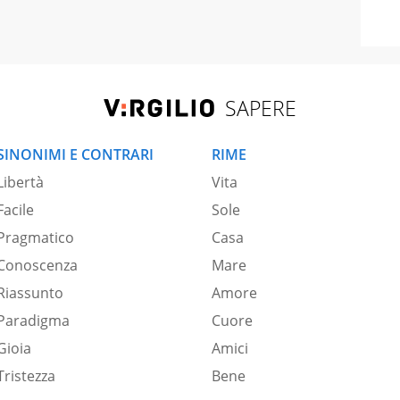
SAPERE
SINONIMI E CONTRARI
RIME
Libertà
Vita
Facile
Sole
Pragmatico
Casa
Conoscenza
Mare
Riassunto
Amore
Paradigma
Cuore
Gioia
Amici
Tristezza
Bene