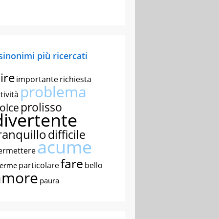
 sinonimi più ricercati
ire
importante
richiesta
problema
tività
prolisso
olce
divertente
ranquillo
difficile
acume
ermettere
fare
particolare
bello
nerme
amore
paura