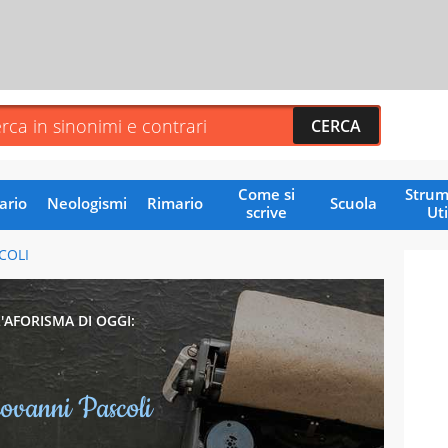
Come si
Strum
ario
Neologismi
Rimario
Scuola
scrive
Uti
COLI
L'AFORISMA DI OGGI:
ovanni Pascoli