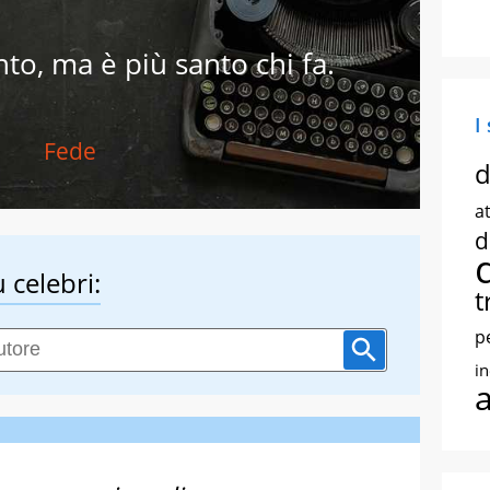
to, ma è più santo chi fa.
I
Fede
d
at
d
 celebri:
t
p
i