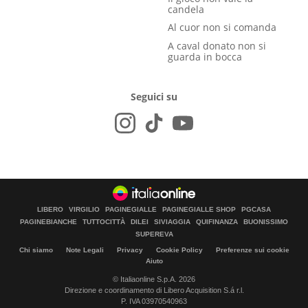
candela
Al cuor non si comanda
A caval donato non si
guarda in bocca
Seguici su
LIBERO
VIRGILIO
PAGINEGIALLE
PAGINEGIALLE SHOP
PGCASA
PAGINEBIANCHE
TUTTOCITTÀ
DILEI
SIVIAGGIA
QUIFINANZA
BUONISSIMO
SUPEREVA
Chi siamo
Note Legali
Privacy
Cookie Policy
Preferenze sui cookie
Aiuto
© Italiaonline S.p.A. 2026
Direzione e coordinamento di Libero Acquisition S.á r.l.
P. IVA 03970540963