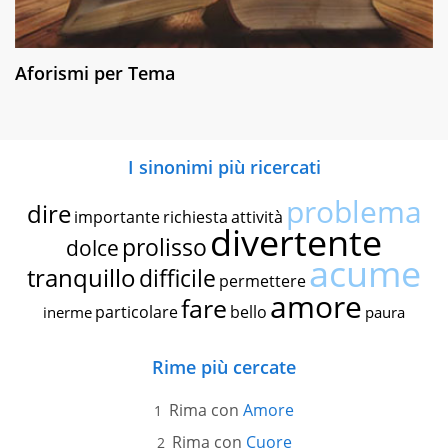
Aforismi per Tema
I sinonimi più ricercati
problema
dire
importante
richiesta
attività
divertente
prolisso
dolce
acume
tranquillo
difficile
permettere
amore
fare
particolare
bello
inerme
paura
Rime più cercate
Rima con
Amore
Rima con
Cuore