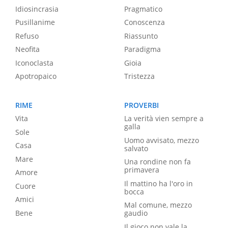
Idiosincrasia
Pragmatico
Pusillanime
Conoscenza
Refuso
Riassunto
Neofita
Paradigma
Iconoclasta
Gioia
Apotropaico
Tristezza
RIME
PROVERBI
Vita
La verità vien sempre a
galla
Sole
Uomo avvisato, mezzo
Casa
salvato
Mare
Una rondine non fa
primavera
Amore
Il mattino ha l'oro in
Cuore
bocca
Amici
Mal comune, mezzo
Bene
gaudio
Il gioco non vale la