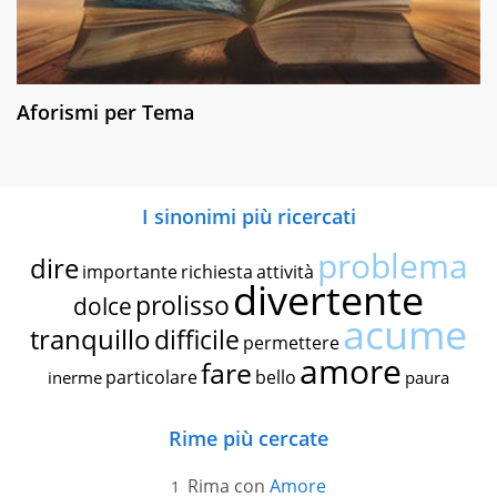
Aforismi per Tema
I sinonimi più ricercati
problema
dire
importante
richiesta
attività
divertente
prolisso
dolce
acume
tranquillo
difficile
permettere
amore
fare
particolare
bello
inerme
paura
Rime più cercate
Rima con
Amore