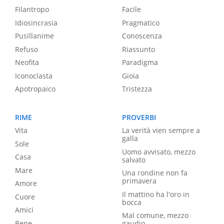
Filantropo
Facile
Idiosincrasia
Pragmatico
Pusillanime
Conoscenza
Refuso
Riassunto
Neofita
Paradigma
Iconoclasta
Gioia
Apotropaico
Tristezza
RIME
PROVERBI
Vita
La verità vien sempre a
galla
Sole
Uomo avvisato, mezzo
Casa
salvato
Mare
Una rondine non fa
primavera
Amore
Il mattino ha l'oro in
Cuore
bocca
Amici
Mal comune, mezzo
Bene
gaudio