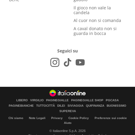
Il gioco non vale la
candela
Al cuor non si comanda
A caval donato non si
guarda in bocca
Seguici su
LIBERO
VIRGILIO
PAGINEGIALLE
PAGINEGIALLE SHOP
PGCASA
PAGINEBIANCHE
TUTTOCITTÀ
DILEI
SIVIAGGIA
QUIFINANZA
BUONISSIMO
SUPEREVA
Chi siamo
Note Legali
Privacy
Cookie Policy
Preferenze sui cookie
Aiuto
© Italiaonline S.p.A. 2026