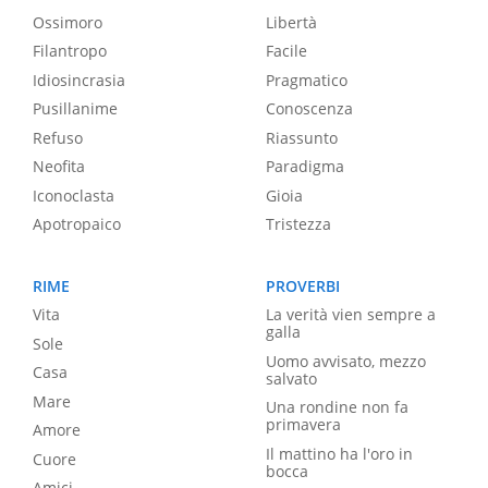
Ossimoro
Libertà
Filantropo
Facile
Idiosincrasia
Pragmatico
Pusillanime
Conoscenza
Refuso
Riassunto
Neofita
Paradigma
Iconoclasta
Gioia
Apotropaico
Tristezza
RIME
PROVERBI
Vita
La verità vien sempre a
galla
Sole
Uomo avvisato, mezzo
Casa
salvato
Mare
Una rondine non fa
primavera
Amore
Il mattino ha l'oro in
Cuore
bocca
Amici