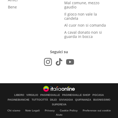
Mal comune, mezzo
Bene
gaudio
Il gioco non vale la
candela
Al cuor non si comanda
A caval donato non si
guarda in bocca
Seguici su
LIBERO
VIRGILIO
PAGINEGIALLE
PAGINEGIALLE SHOP
PGCASA
PAGINEBIANCHE
TUTTOCITTÀ
DILEI
SIVIAGGIA
QUIFINANZA
BUONISSIMO
SUPEREVA
Chi siamo
Note Legali
Privacy
Cookie Policy
Preferenze sui cookie
Aiuto