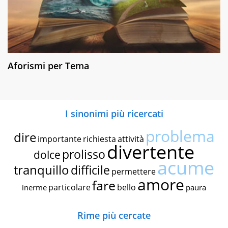
Aforismi per Tema
I sinonimi più ricercati
problema
dire
importante
richiesta
attività
divertente
prolisso
dolce
acume
tranquillo
difficile
permettere
amore
fare
particolare
bello
inerme
paura
Rime più cercate