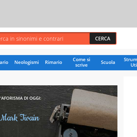
Come si
Strum
ario
Neologismi
Rimario
Scuola
scrive
Uti
L'AFORISMA DI OGGI:
Mark Twain