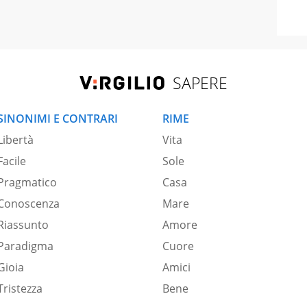
SAPERE
SINONIMI E CONTRARI
RIME
Libertà
Vita
Facile
Sole
Pragmatico
Casa
Conoscenza
Mare
Riassunto
Amore
Paradigma
Cuore
Gioia
Amici
Tristezza
Bene