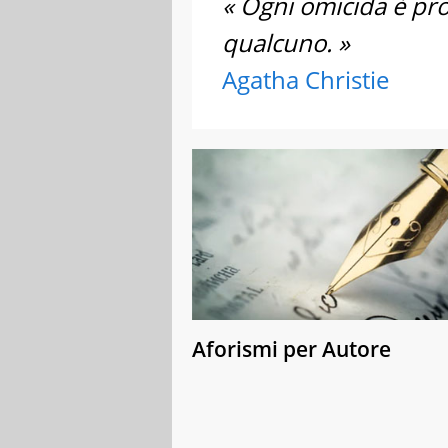
« Ogni omicida è pro
qualcuno. »
Agatha Christie
Aforismi per Autore