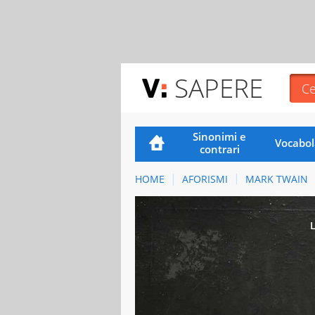
SAPERE
Sinonimi e
Vocabol
contrari
HOME
AFORISMI
MARK TWAIN