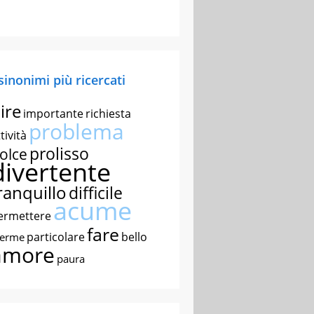
 sinonimi più ricercati
ire
importante
richiesta
problema
tività
prolisso
olce
divertente
ranquillo
difficile
acume
ermettere
fare
particolare
bello
nerme
amore
paura