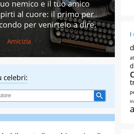
 tuo nemico e il tuo amico
pirti al cuore: il primo per
secondo per venirtelo a dire.
I
Amicizia
d
at
d
 celebri:
t
p
i