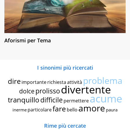
Aforismi per Tema
I sinonimi più ricercati
problema
dire
importante
richiesta
attività
divertente
prolisso
dolce
acume
tranquillo
difficile
permettere
amore
fare
particolare
bello
inerme
paura
Rime più cercate