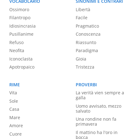
VOCABOLARIO
SINONIMI E CONTRARI
Ossimoro
Libertà
Filantropo
Facile
Idiosincrasia
Pragmatico
Pusillanime
Conoscenza
Refuso
Riassunto
Neofita
Paradigma
Iconoclasta
Gioia
Apotropaico
Tristezza
RIME
PROVERBI
Vita
La verità vien sempre a
galla
Sole
Uomo avvisato, mezzo
Casa
salvato
Mare
Una rondine non fa
primavera
Amore
Il mattino ha l'oro in
Cuore
bocca