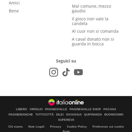
Amici
Mal comune, mezzo
Bene
gaudio
Il gioco non vale la
candela
Al cuor non si comanda
A caval donato non si
guarda in bocca
Seguici su
LIBERO
VIRGILIO
PAGINEGIALLE
PAGINEGIALLE SHOP
PGCASA
PAGINEBIANCHE
TUTTOCITTÀ
DILEI
SIVIAGGIA
QUIFINANZA
BUONISSIMO
SUPEREVA
Chi siamo
Note Legali
Privacy
Cookie Policy
Preferenze sui cookie
Aiuto