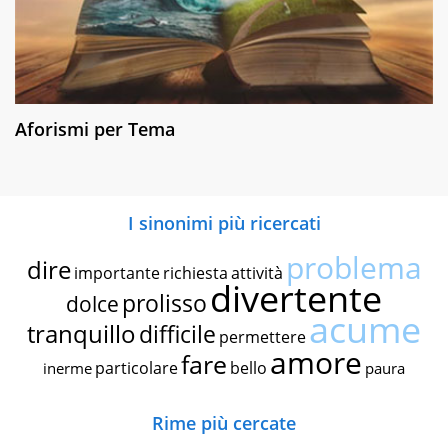
Aforismi per Tema
I sinonimi più ricercati
problema
dire
importante
richiesta
attività
divertente
prolisso
dolce
acume
tranquillo
difficile
permettere
amore
fare
particolare
bello
inerme
paura
Rime più cercate