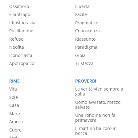
Ossimoro
Libertà
Filantropo
Facile
Idiosincrasia
Pragmatico
Pusillanime
Conoscenza
Refuso
Riassunto
Neofita
Paradigma
Iconoclasta
Gioia
Apotropaico
Tristezza
RIME
PROVERBI
Vita
La verità vien sempre a
galla
Sole
Uomo avvisato, mezzo
Casa
salvato
Mare
Una rondine non fa
primavera
Amore
Il mattino ha l'oro in
Cuore
bocca
Amici