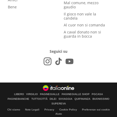
Mal comune, mezzo
Bene
gaudio
Il gioco non vale la
candela
Al cuor non si comanda
A caval donato non si
guarda in bocca
Seguici su
LIBERO
VIRGILIO
PAGINEGIALLE
PAGINEGIALLE SHOP
PGCASA
PAGINEBIANCHE
TUTTOCITTÀ
DILEI
SIVIAGGIA
QUIFINANZA
BUONISSIMO
SUPEREVA
Chi siamo
Note Legali
Privacy
Cookie Policy
Preferenze sui cookie
Aiuto