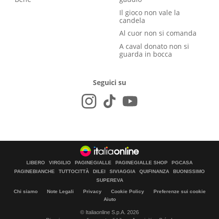
Il gioco non vale la
candela
Al cuor non si comanda
A caval donato non si
guarda in bocca
Seguici su
LIBERO
VIRGILIO
PAGINEGIALLE
PAGINEGIALLE SHOP
PGCASA
PAGINEBIANCHE
TUTTOCITTÀ
DILEI
SIVIAGGIA
QUIFINANZA
BUONISSIMO
SUPEREVA
Chi siamo
Note Legali
Privacy
Cookie Policy
Preferenze sui cookie
Aiuto
© Italiaonline S.p.A. 2026