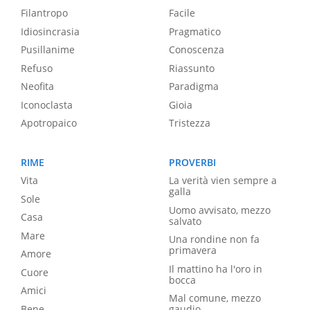
Filantropo
Facile
Idiosincrasia
Pragmatico
Pusillanime
Conoscenza
Refuso
Riassunto
Neofita
Paradigma
Iconoclasta
Gioia
Apotropaico
Tristezza
RIME
PROVERBI
Vita
La verità vien sempre a
galla
Sole
Uomo avvisato, mezzo
Casa
salvato
Mare
Una rondine non fa
primavera
Amore
Il mattino ha l'oro in
Cuore
bocca
Amici
Mal comune, mezzo
Bene
gaudio