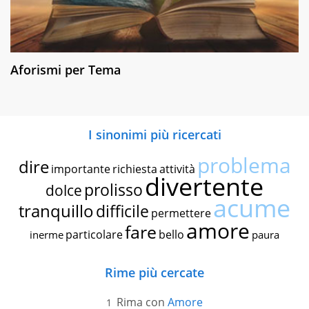
Aforismi per Tema
I sinonimi più ricercati
problema
dire
importante
richiesta
attività
divertente
prolisso
dolce
acume
tranquillo
difficile
permettere
amore
fare
particolare
bello
inerme
paura
Rime più cercate
Rima con
Amore