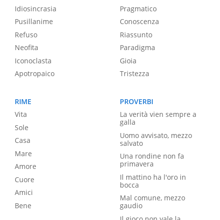
Idiosincrasia
Pragmatico
Pusillanime
Conoscenza
Refuso
Riassunto
Neofita
Paradigma
Iconoclasta
Gioia
Apotropaico
Tristezza
RIME
PROVERBI
Vita
La verità vien sempre a
galla
Sole
Uomo avvisato, mezzo
Casa
salvato
Mare
Una rondine non fa
primavera
Amore
Il mattino ha l'oro in
Cuore
bocca
Amici
Mal comune, mezzo
Bene
gaudio
Il gioco non vale la