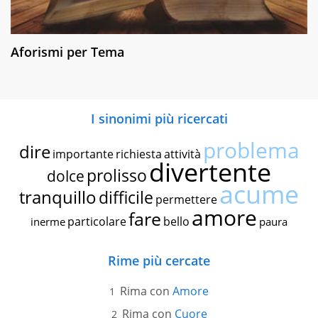
Aforismi per Tema
I sinonimi più ricercati
problema
dire
importante
richiesta
attività
divertente
prolisso
dolce
acume
tranquillo
difficile
permettere
amore
fare
particolare
bello
inerme
paura
Rime più cercate
Rima con
Amore
Rima con
Cuore