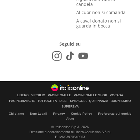
candela
Al cuor non si comanda
A caval donato non si
guarda in bocca
Seguici su
LIBERO
VIRGILIO
PAGINEGIALLE
PAGINEGIALLE SHOP
PGCASA
PAGINEBIANCHE
TUTTOCITTÀ
DILEI
SIVIAGGIA
QUIFINANZA
BUONISSIMO
SUPEREVA
Chi siamo
Note Legali
Privacy
Cookie Policy
Preferenze sui cookie
Aiuto
© Italiaonline S.p.A. 2026
Direzione e coordinamento di Libero Acquisition S.á r.l.
P. IVA 03970540963