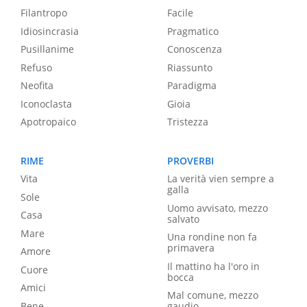
Filantropo
Facile
Idiosincrasia
Pragmatico
Pusillanime
Conoscenza
Refuso
Riassunto
Neofita
Paradigma
Iconoclasta
Gioia
Apotropaico
Tristezza
RIME
PROVERBI
Vita
La verità vien sempre a
galla
Sole
Uomo avvisato, mezzo
Casa
salvato
Mare
Una rondine non fa
primavera
Amore
Il mattino ha l'oro in
Cuore
bocca
Amici
Mal comune, mezzo
Bene
gaudio