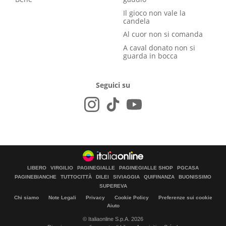
Il gioco non vale la
candela
Al cuor non si comanda
A caval donato non si
guarda in bocca
Seguici su
LIBERO
VIRGILIO
PAGINEGIALLE
PAGINEGIALLE SHOP
PGCASA
PAGINEBIANCHE
TUTTOCITTÀ
DILEI
SIVIAGGIA
QUIFINANZA
BUONISSIMO
SUPEREVA
Chi siamo
Note Legali
Privacy
Cookie Policy
Preferenze sui cookie
Aiuto
© Italiaonline S.p.A. 2026