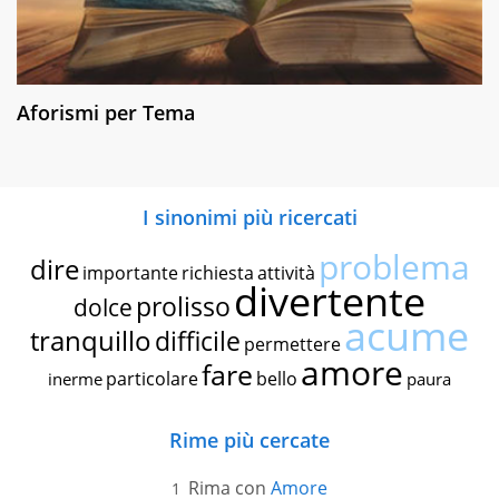
Aforismi per Tema
I sinonimi più ricercati
problema
dire
importante
richiesta
attività
divertente
prolisso
dolce
acume
tranquillo
difficile
permettere
amore
fare
particolare
bello
inerme
paura
Rime più cercate
Rima con
Amore