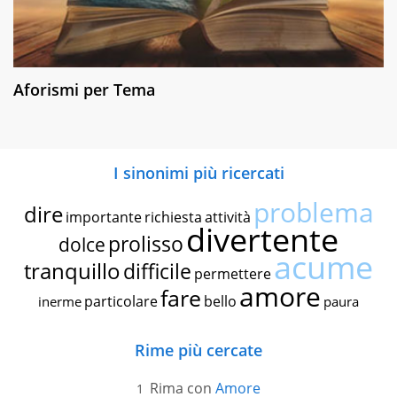
Aforismi per Tema
I sinonimi più ricercati
problema
dire
importante
richiesta
attività
divertente
prolisso
dolce
acume
tranquillo
difficile
permettere
amore
fare
particolare
bello
inerme
paura
Rime più cercate
Rima con
Amore