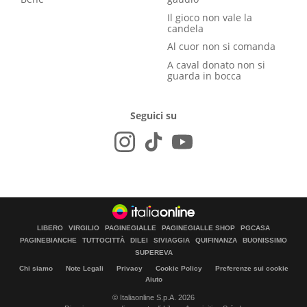
Il gioco non vale la
candela
Al cuor non si comanda
A caval donato non si
guarda in bocca
Seguici su
LIBERO
VIRGILIO
PAGINEGIALLE
PAGINEGIALLE SHOP
PGCASA
PAGINEBIANCHE
TUTTOCITTÀ
DILEI
SIVIAGGIA
QUIFINANZA
BUONISSIMO
SUPEREVA
Chi siamo
Note Legali
Privacy
Cookie Policy
Preferenze sui cookie
Aiuto
© Italiaonline S.p.A. 2026