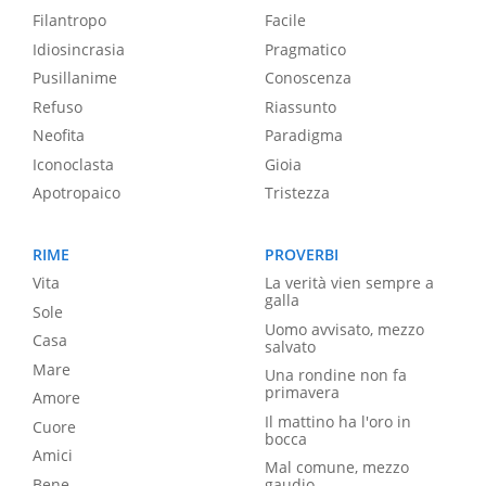
Filantropo
Facile
Idiosincrasia
Pragmatico
Pusillanime
Conoscenza
Refuso
Riassunto
Neofita
Paradigma
Iconoclasta
Gioia
Apotropaico
Tristezza
RIME
PROVERBI
Vita
La verità vien sempre a
galla
Sole
Uomo avvisato, mezzo
Casa
salvato
Mare
Una rondine non fa
primavera
Amore
Il mattino ha l'oro in
Cuore
bocca
Amici
Mal comune, mezzo
Bene
gaudio