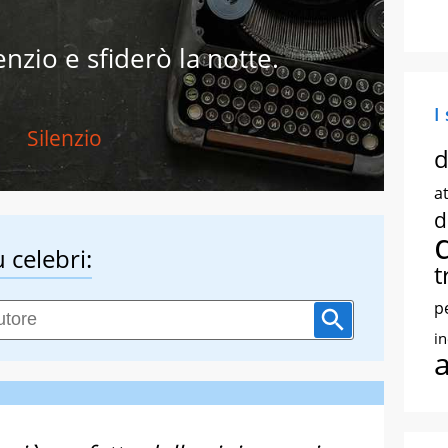
enzio e sfiderò la notte.
I
Silenzio
d
at
d
 celebri:
t
p
i