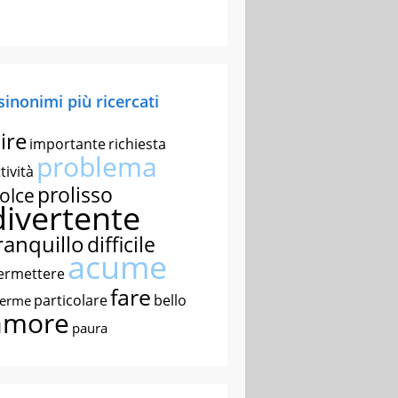
 sinonimi più ricercati
ire
importante
richiesta
problema
tività
prolisso
olce
divertente
ranquillo
difficile
acume
ermettere
fare
particolare
bello
nerme
amore
paura