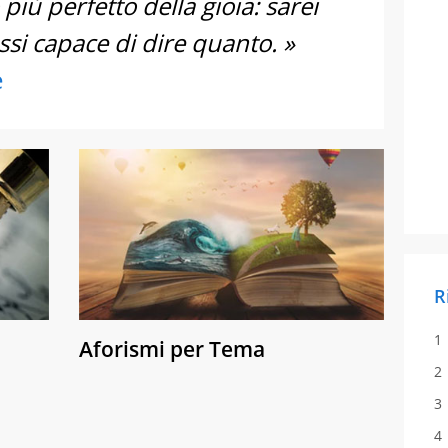
o più perfetto della gioia: sarei
ssi capace di dire quanto. »
e
R
Aforismi per Tema