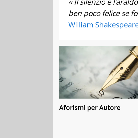
« Il silenzio è l’arald
ben poco felice se fo
William Shakespear
Aforismi per Autore