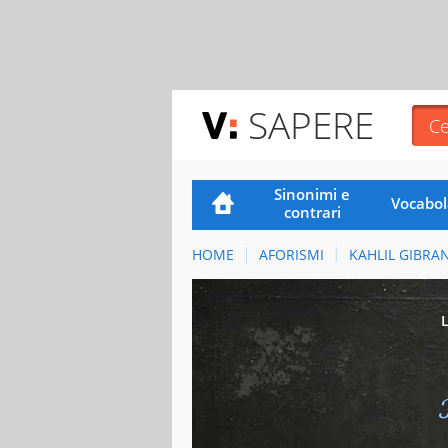
SAPERE
Sinonimi e
Vocabol
contrari
HOME
AFORISMI
KAHLIL GIBRA