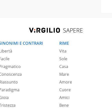
SAPERE
SINONIMI E CONTRARI
RIME
Libertà
Vita
Facile
Sole
Pragmatico
Casa
Conoscenza
Mare
Riassunto
Amore
Paradigma
Cuore
Gioia
Amici
Tristezza
Bene