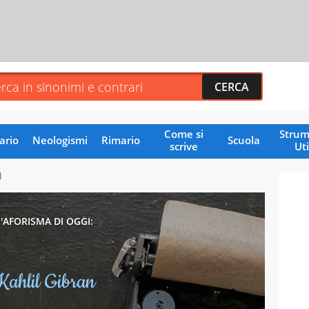
Come si
Strum
ario
Neologismi
Rimario
Scuola
scrive
Uti
N
L'AFORISMA DI OGGI:
Kahlil Gibran