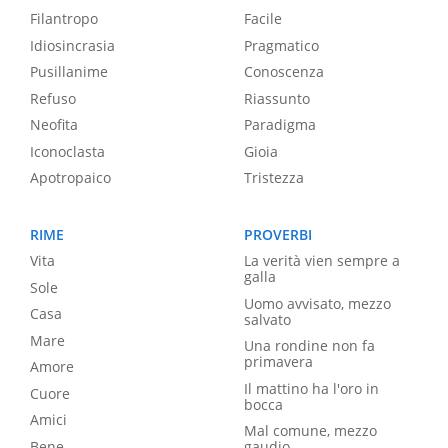
Filantropo
Facile
Idiosincrasia
Pragmatico
Pusillanime
Conoscenza
Refuso
Riassunto
Neofita
Paradigma
Iconoclasta
Gioia
Apotropaico
Tristezza
RIME
PROVERBI
Vita
La verità vien sempre a
galla
Sole
Uomo avvisato, mezzo
Casa
salvato
Mare
Una rondine non fa
primavera
Amore
Il mattino ha l'oro in
Cuore
bocca
Amici
Mal comune, mezzo
Bene
gaudio