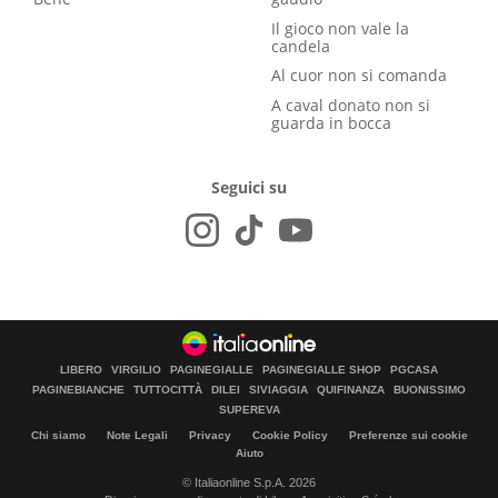
Il gioco non vale la
candela
Al cuor non si comanda
A caval donato non si
guarda in bocca
Seguici su
LIBERO
VIRGILIO
PAGINEGIALLE
PAGINEGIALLE SHOP
PGCASA
PAGINEBIANCHE
TUTTOCITTÀ
DILEI
SIVIAGGIA
QUIFINANZA
BUONISSIMO
SUPEREVA
Chi siamo
Note Legali
Privacy
Cookie Policy
Preferenze sui cookie
Aiuto
© Italiaonline S.p.A. 2026