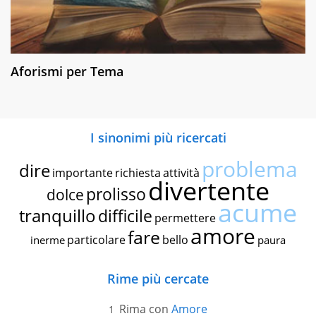
Aforismi per Tema
I sinonimi più ricercati
problema
dire
importante
richiesta
attività
divertente
prolisso
dolce
acume
tranquillo
difficile
permettere
amore
fare
particolare
bello
inerme
paura
Rime più cercate
Rima con
Amore