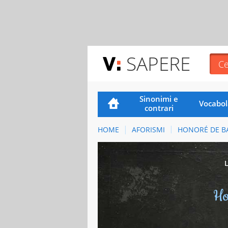
SAPERE
Sinonimi e
Vocabol
contrari
HOME
AFORISMI
HONORÉ DE B
Ho