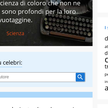
scienza di coloro che non ne
 sono profondi per la loro
vuotaggine.
I
Scienza
d
at
d
 celebri:
t
p
i