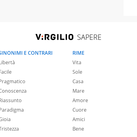
SAPERE
SINONIMI E CONTRARI
RIME
Libertà
Vita
Facile
Sole
Pragmatico
Casa
Conoscenza
Mare
Riassunto
Amore
Paradigma
Cuore
Gioia
Amici
Tristezza
Bene