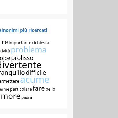
 sinonimi più ricercati
ire
importante
richiesta
problema
tività
prolisso
olce
divertente
ranquillo
difficile
acume
ermettere
fare
particolare
bello
nerme
amore
paura