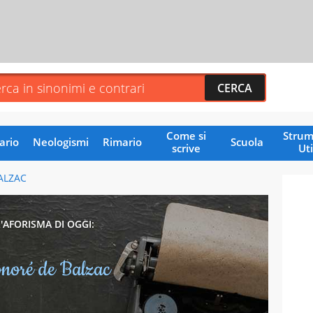
Come si
Strum
ario
Neologismi
Rimario
Scuola
scrive
Uti
ALZAC
L'AFORISMA DI OGGI:
noré de Balzac