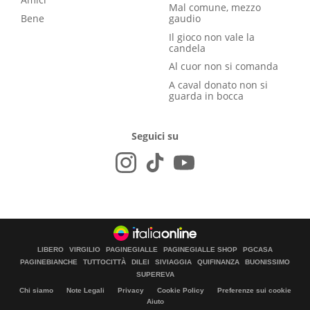
Mal comune, mezzo
Bene
gaudio
Il gioco non vale la
candela
Al cuor non si comanda
A caval donato non si
guarda in bocca
Seguici su
LIBERO
VIRGILIO
PAGINEGIALLE
PAGINEGIALLE SHOP
PGCASA
PAGINEBIANCHE
TUTTOCITTÀ
DILEI
SIVIAGGIA
QUIFINANZA
BUONISSIMO
SUPEREVA
Chi siamo
Note Legali
Privacy
Cookie Policy
Preferenze sui cookie
Aiuto