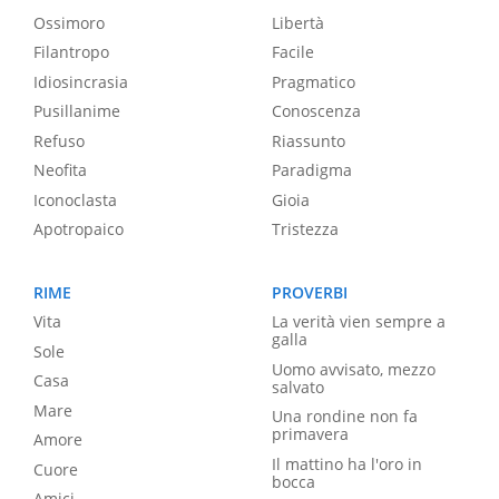
Ossimoro
Libertà
Filantropo
Facile
Idiosincrasia
Pragmatico
Pusillanime
Conoscenza
Refuso
Riassunto
Neofita
Paradigma
Iconoclasta
Gioia
Apotropaico
Tristezza
RIME
PROVERBI
Vita
La verità vien sempre a
galla
Sole
Uomo avvisato, mezzo
Casa
salvato
Mare
Una rondine non fa
primavera
Amore
Il mattino ha l'oro in
Cuore
bocca
Amici