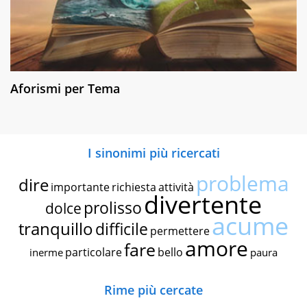
Aforismi per Tema
I sinonimi più ricercati
problema
dire
importante
richiesta
attività
divertente
prolisso
dolce
acume
tranquillo
difficile
permettere
amore
fare
particolare
bello
inerme
paura
Rime più cercate