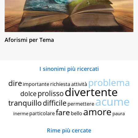
Aforismi per Tema
I sinonimi più ricercati
problema
dire
importante
richiesta
attività
divertente
prolisso
dolce
acume
tranquillo
difficile
permettere
amore
fare
particolare
bello
inerme
paura
Rime più cercate