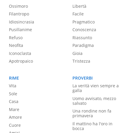
Ossimoro
Libertà
Filantropo
Facile
Idiosincrasia
Pragmatico
Pusillanime
Conoscenza
Refuso
Riassunto
Neofita
Paradigma
Iconoclasta
Gioia
Apotropaico
Tristezza
RIME
PROVERBI
Vita
La verità vien sempre a
galla
Sole
Uomo avvisato, mezzo
Casa
salvato
Mare
Una rondine non fa
primavera
Amore
Il mattino ha l'oro in
Cuore
bocca
Amici