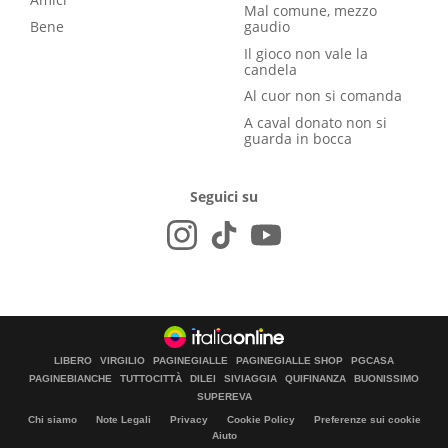
Mal comune, mezzo
Bene
gaudio
Il gioco non vale la
candela
Al cuor non si comanda
A caval donato non si
guarda in bocca
Seguici su
LIBERO
VIRGILIO
PAGINEGIALLE
PAGINEGIALLE SHOP
PGCASA
PAGINEBIANCHE
TUTTOCITTÀ
DILEI
SIVIAGGIA
QUIFINANZA
BUONISSIMO
SUPEREVA
Chi siamo
Note Legali
Privacy
Cookie Policy
Preferenze sui cookie
Aiuto