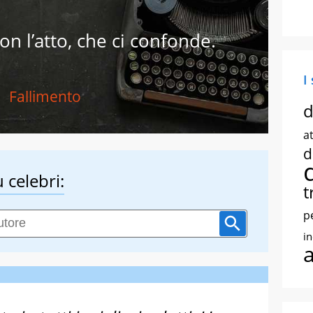
non l’atto, che ci confonde.
I
Fallimento
d
at
d
 celebri:
t
p
i