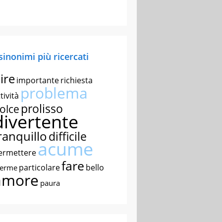
 sinonimi più ricercati
ire
importante
richiesta
problema
tività
prolisso
olce
divertente
ranquillo
difficile
acume
ermettere
fare
particolare
bello
nerme
amore
paura