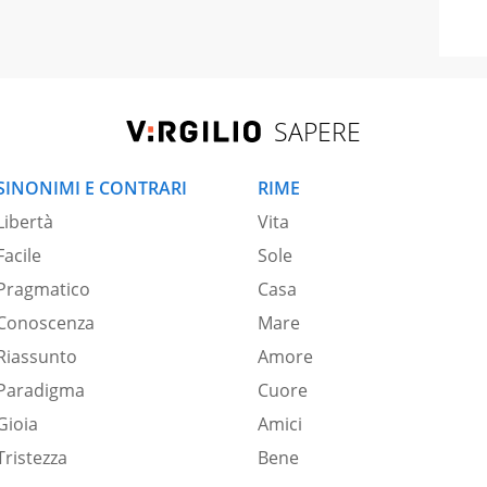
SAPERE
SINONIMI E CONTRARI
RIME
Libertà
Vita
Facile
Sole
Pragmatico
Casa
Conoscenza
Mare
Riassunto
Amore
Paradigma
Cuore
Gioia
Amici
Tristezza
Bene