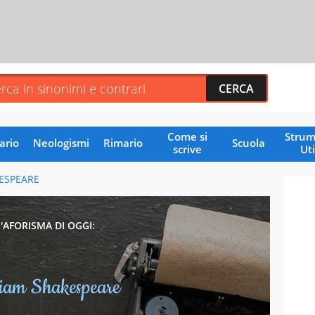
Come si
Strum
ario
Neologismi
Rimario
Scuola
scrive
Uti
ESPEARE
L'AFORISMA DI OGGI:
liam Shakespeare