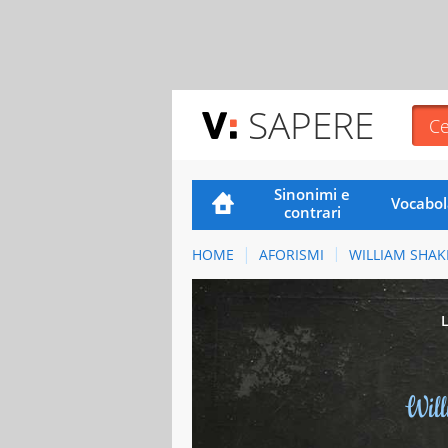
SAPERE
Sinonimi e
Vocabol
contrari
HOME
AFORISMI
WILLIAM SHAK
Wil