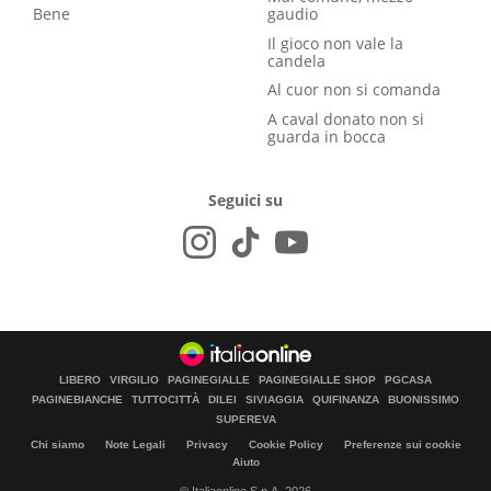
Bene
gaudio
Il gioco non vale la
candela
Al cuor non si comanda
A caval donato non si
guarda in bocca
Seguici su
LIBERO
VIRGILIO
PAGINEGIALLE
PAGINEGIALLE SHOP
PGCASA
PAGINEBIANCHE
TUTTOCITTÀ
DILEI
SIVIAGGIA
QUIFINANZA
BUONISSIMO
SUPEREVA
Chi siamo
Note Legali
Privacy
Cookie Policy
Preferenze sui cookie
Aiuto