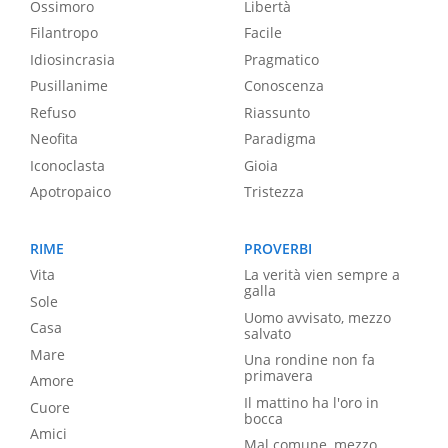
Ossimoro
Libertà
Filantropo
Facile
Idiosincrasia
Pragmatico
Pusillanime
Conoscenza
Refuso
Riassunto
Neofita
Paradigma
Iconoclasta
Gioia
Apotropaico
Tristezza
RIME
PROVERBI
Vita
La verità vien sempre a
galla
Sole
Uomo avvisato, mezzo
Casa
salvato
Mare
Una rondine non fa
primavera
Amore
Il mattino ha l'oro in
Cuore
bocca
Amici
Mal comune, mezzo