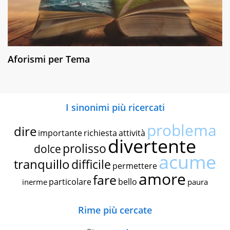
Aforismi per Tema
I sinonimi più ricercati
problema
dire
importante
richiesta
attività
divertente
prolisso
dolce
acume
tranquillo
difficile
permettere
amore
fare
particolare
bello
inerme
paura
Rime più cercate