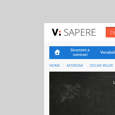
SAPERE
Sinonimi e
Vocabol
contrari
HOME
AFORISMI
OSCAR WILDE