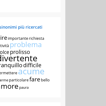
 sinonimi più ricercati
ire
importante
richiesta
problema
tività
prolisso
olce
divertente
ranquillo
difficile
acume
ermettere
fare
particolare
bello
nerme
amore
paura