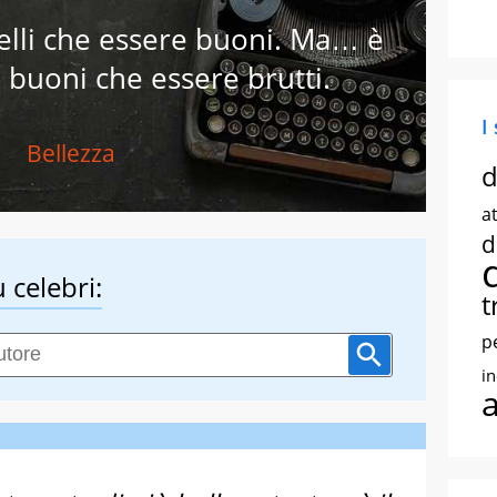
elli che essere buoni. Ma… è
 buoni che essere brutti.
I
Bellezza
d
at
d
 celebri:
t
p
i