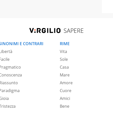
SAPERE
SINONIMI E CONTRARI
RIME
Libertà
Vita
Facile
Sole
Pragmatico
Casa
Conoscenza
Mare
Riassunto
Amore
Paradigma
Cuore
Gioia
Amici
Tristezza
Bene