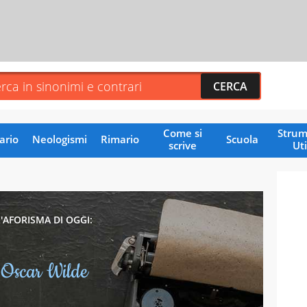
Come si
Strum
ario
Neologismi
Rimario
Scuola
scrive
Uti
L'AFORISMA DI OGGI:
Oscar Wilde