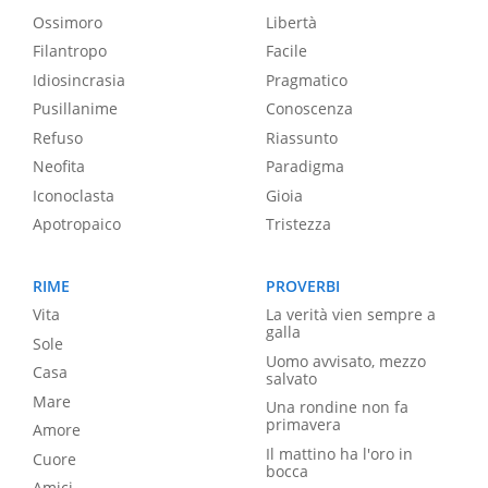
Ossimoro
Libertà
Filantropo
Facile
Idiosincrasia
Pragmatico
Pusillanime
Conoscenza
Refuso
Riassunto
Neofita
Paradigma
Iconoclasta
Gioia
Apotropaico
Tristezza
RIME
PROVERBI
Vita
La verità vien sempre a
galla
Sole
Uomo avvisato, mezzo
Casa
salvato
Mare
Una rondine non fa
primavera
Amore
Il mattino ha l'oro in
Cuore
bocca
Amici