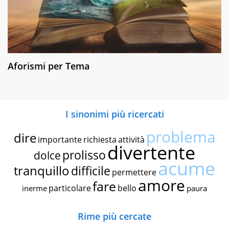
Aforismi per Tema
I sinonimi più ricercati
problema
dire
importante
richiesta
attività
divertente
prolisso
dolce
acume
tranquillo
difficile
permettere
amore
fare
particolare
bello
inerme
paura
Rime più cercate