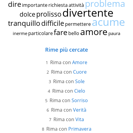
problema
dire
importante
richiesta
attività
divertente
prolisso
dolce
acume
tranquillo
difficile
permettere
amore
fare
particolare
bello
inerme
paura
Rime più cercate
Rima con
Amore
Rima con
Cuore
Rima con
Sole
Rima con
Cielo
Rima con
Sorriso
Rima con
Verità
Rima con
Vita
Rima con
Primavera