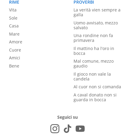
RIME
PROVERBI
Vita
La verità vien sempre a
galla
Sole
Uomo avvisato, mezzo
Casa
salvato
Mare
Una rondine non fa
primavera
Amore
Il mattino ha l'oro in
Cuore
bocca
Amici
Mal comune, mezzo
Bene
gaudio
Il gioco non vale la
candela
Al cuor non si comanda
A caval donato non si
guarda in bocca
Seguici su