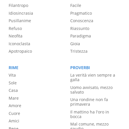
Filantropo
Facile
Idiosincrasia
Pragmatico
Pusillanime
Conoscenza
Refuso
Riassunto
Neofita
Paradigma
Iconoclasta
Gioia
Apotropaico
Tristezza
RIME
PROVERBI
Vita
La verità vien sempre a
galla
Sole
Uomo avvisato, mezzo
Casa
salvato
Mare
Una rondine non fa
primavera
Amore
Il mattino ha l'oro in
Cuore
bocca
Amici
Mal comune, mezzo
Bene
gaudio