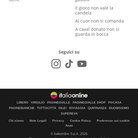
Il gioco non vale la
candela
Al cuor non si comanda
A caval donato non si
guarda in bocca
Seguici su
LIBERO
VIRGILIO
PAGINEGIALLE
PAGINEGIALLE SHOP
PGCASA
PAGINEBIANCHE
TUTTOCITTÀ
DILEI
SIVIAGGIA
QUIFINANZA
BUONISSIMO
SUPEREVA
Chi siamo
Note Legali
Privacy
Cookie Policy
Preferenze sui cookie
Aiuto
© Italiaonline S.p.A. 2026