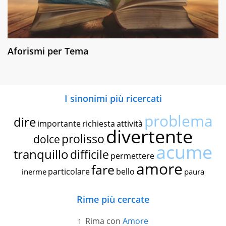
Aforismi per Tema
I sinonimi più ricercati
problema
dire
importante
richiesta
attività
divertente
prolisso
dolce
acume
tranquillo
difficile
permettere
amore
fare
particolare
bello
inerme
paura
Rime più cercate
Rima con
Amore