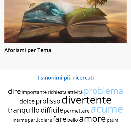
Aforismi per Tema
I sinonimi più ricercati
problema
dire
importante
richiesta
attività
divertente
prolisso
dolce
acume
tranquillo
difficile
permettere
amore
fare
particolare
bello
inerme
paura