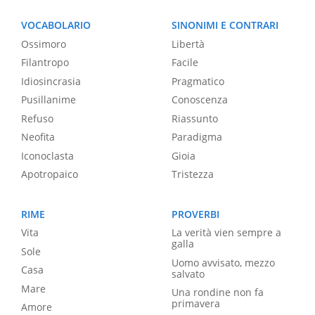
VOCABOLARIO
SINONIMI E CONTRARI
Ossimoro
Libertà
Filantropo
Facile
Idiosincrasia
Pragmatico
Pusillanime
Conoscenza
Refuso
Riassunto
Neofita
Paradigma
Iconoclasta
Gioia
Apotropaico
Tristezza
RIME
PROVERBI
Vita
La verità vien sempre a
galla
Sole
Uomo avvisato, mezzo
Casa
salvato
Mare
Una rondine non fa
primavera
Amore