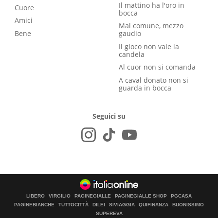
Il mattino ha l'oro in
Cuore
bocca
Amici
Mal comune, mezzo
Bene
gaudio
Il gioco non vale la
candela
Al cuor non si comanda
A caval donato non si
guarda in bocca
Seguici su
LIBERO
VIRGILIO
PAGINEGIALLE
PAGINEGIALLE SHOP
PGCASA
PAGINEBIANCHE
TUTTOCITTÀ
DILEI
SIVIAGGIA
QUIFINANZA
BUONISSIMO
SUPEREVA