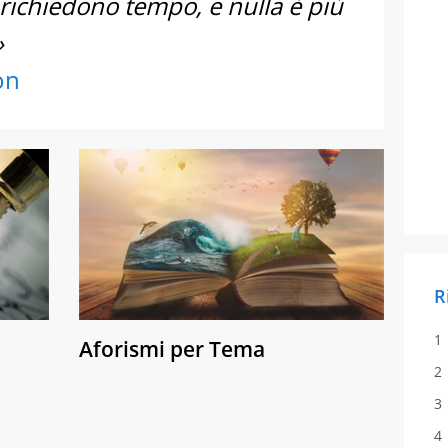
richiedono tempo, e nulla è più
»
on
R
Aforismi per Tema