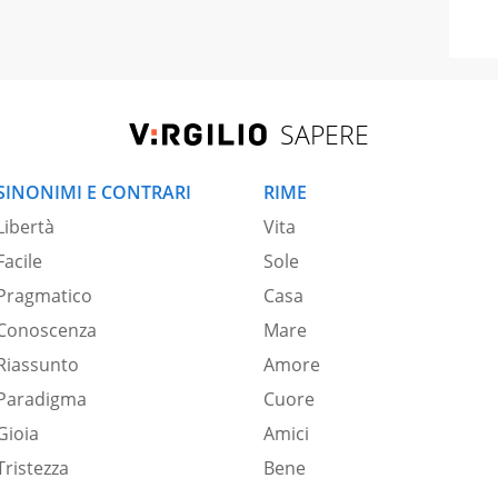
SAPERE
SINONIMI E CONTRARI
RIME
Libertà
Vita
Facile
Sole
Pragmatico
Casa
Conoscenza
Mare
Riassunto
Amore
Paradigma
Cuore
Gioia
Amici
Tristezza
Bene