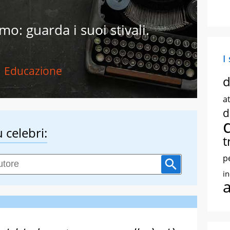
o: guarda i suoi stivali.
I
Educazione
d
at
d
 celebri:
t
p
i