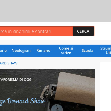
Come si
Strum
ario
Neologismi
Rimario
Scuola
scrive
Uti
ARD SHAW
L'AFORISMA DI OGGI:
ge Bernard Shaw