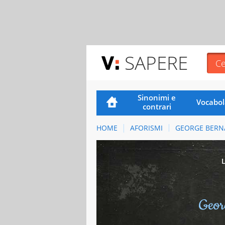
SAPERE
Sinonimi e
Vocabol
contrari
HOME
AFORISMI
GEORGE BERN
Geor