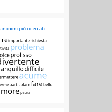
 sinonimi più ricercati
ire
importante
richiesta
problema
tività
prolisso
olce
divertente
ranquillo
difficile
acume
ermettere
fare
particolare
bello
nerme
amore
paura