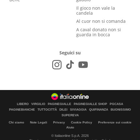
Il gioco non vale la
candela
Al cuor non si comanda
A caval donato non si
guarda in bocca
Seguici su
LIBERO
VIRGILIO
PAGINEGIALLE
PAGINEGIALLE SHOP
PGCASA
PAGINEBIANCHE
TUTTOCITTÀ
DILEI
SIVIAGGIA
QUIFINANZA
BUONISSIMO
SUPEREVA
Chi siamo
Note Legali
Privacy
Cookie Policy
Preferenze sui cookie
Aiuto
© Italiaonline S.p.A. 2026