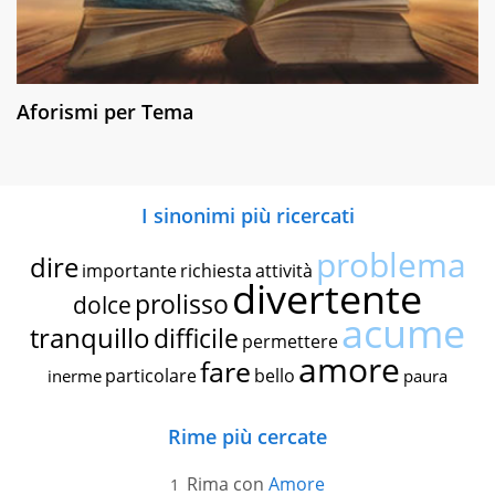
Aforismi per Tema
I sinonimi più ricercati
problema
dire
importante
richiesta
attività
divertente
prolisso
dolce
acume
tranquillo
difficile
permettere
amore
fare
particolare
bello
inerme
paura
Rime più cercate
Rima con
Amore