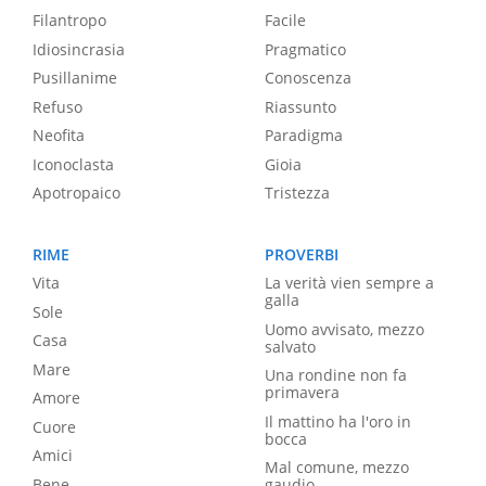
Filantropo
Facile
Idiosincrasia
Pragmatico
Pusillanime
Conoscenza
Refuso
Riassunto
Neofita
Paradigma
Iconoclasta
Gioia
Apotropaico
Tristezza
RIME
PROVERBI
Vita
La verità vien sempre a
galla
Sole
Uomo avvisato, mezzo
Casa
salvato
Mare
Una rondine non fa
primavera
Amore
Il mattino ha l'oro in
Cuore
bocca
Amici
Mal comune, mezzo
Bene
gaudio