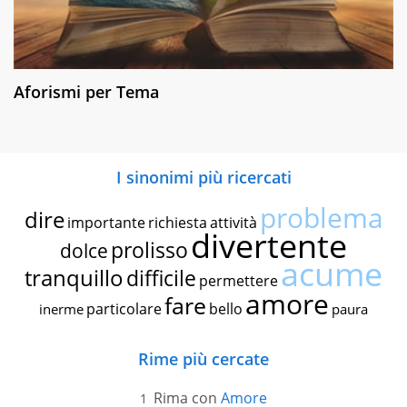
Aforismi per Tema
I sinonimi più ricercati
problema
dire
importante
richiesta
attività
divertente
prolisso
dolce
acume
tranquillo
difficile
permettere
amore
fare
particolare
bello
inerme
paura
Rime più cercate
Rima con
Amore