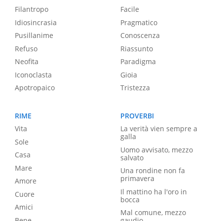
Filantropo
Facile
Idiosincrasia
Pragmatico
Pusillanime
Conoscenza
Refuso
Riassunto
Neofita
Paradigma
Iconoclasta
Gioia
Apotropaico
Tristezza
RIME
PROVERBI
Vita
La verità vien sempre a
galla
Sole
Uomo avvisato, mezzo
Casa
salvato
Mare
Una rondine non fa
primavera
Amore
Il mattino ha l'oro in
Cuore
bocca
Amici
Mal comune, mezzo
Bene
gaudio