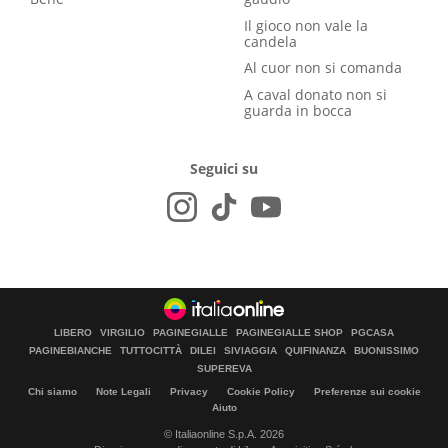
Il gioco non vale la
candela
Al cuor non si comanda
A caval donato non si
guarda in bocca
Seguici su
LIBERO
VIRGILIO
PAGINEGIALLE
PAGINEGIALLE SHOP
PGCASA
PAGINEBIANCHE
TUTTOCITTÀ
DILEI
SIVIAGGIA
QUIFINANZA
BUONISSIMO
SUPEREVA
Chi siamo
Note Legali
Privacy
Cookie Policy
Preferenze sui cookie
Aiuto
© Italiaonline S.p.A. 2026