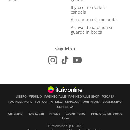
Il gioco non vale la
candela
Al cuor non si comanda
A caval donato non si
guarda in bocca
Seguici su
LIBERO
VIRGILIO
PAGINEGIALLE
PAGINEGIALLE SHOP
PGCASA
PAGINEBIANCHE
TUTTOCITTÀ
DILEI
SIVIAGGIA
QUIFINANZA
BUONISSIMO
SUPEREVA
Chi siamo
Note Legali
Privacy
Cookie Policy
Preferenze sui cookie
Aiuto
© Italiaonline S.p.A. 2026