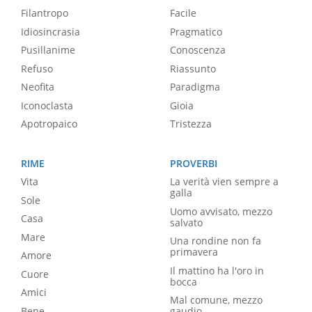
Filantropo
Facile
Idiosincrasia
Pragmatico
Pusillanime
Conoscenza
Refuso
Riassunto
Neofita
Paradigma
Iconoclasta
Gioia
Apotropaico
Tristezza
RIME
PROVERBI
Vita
La verità vien sempre a
galla
Sole
Uomo avvisato, mezzo
Casa
salvato
Mare
Una rondine non fa
primavera
Amore
Il mattino ha l'oro in
Cuore
bocca
Amici
Mal comune, mezzo
Bene
gaudio