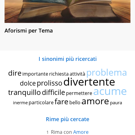
Aforismi per Tema
I sinonimi più ricercati
problema
dire
importante
richiesta
attività
divertente
prolisso
dolce
acume
tranquillo
difficile
permettere
amore
fare
particolare
bello
inerme
paura
Rime più cercate
Rima con
Amore