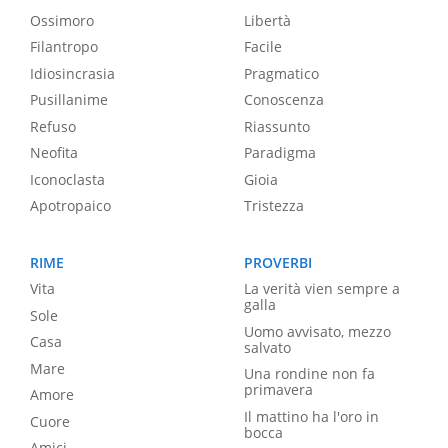
Ossimoro
Libertà
Filantropo
Facile
Idiosincrasia
Pragmatico
Pusillanime
Conoscenza
Refuso
Riassunto
Neofita
Paradigma
Iconoclasta
Gioia
Apotropaico
Tristezza
RIME
PROVERBI
Vita
La verità vien sempre a
galla
Sole
Uomo avvisato, mezzo
Casa
salvato
Mare
Una rondine non fa
primavera
Amore
Il mattino ha l'oro in
Cuore
bocca
Amici