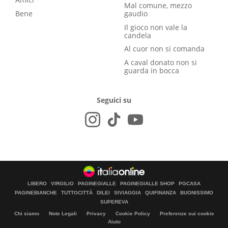
Mal comune, mezzo
Bene
gaudio
Il gioco non vale la
candela
Al cuor non si comanda
A caval donato non si
guarda in bocca
Seguici su
LIBERO
VIRGILIO
PAGINEGIALLE
PAGINEGIALLE SHOP
PGCASA
PAGINEBIANCHE
TUTTOCITTÀ
DILEI
SIVIAGGIA
QUIFINANZA
BUONISSIMO
SUPEREVA
Chi siamo
Note Legali
Privacy
Cookie Policy
Preferenze sui cookie
Aiuto