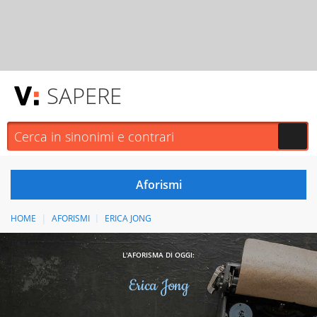
SAPERE
HOME
AFORISMI
ERICA JONG
L'AFORISMA DI OGGI:
Erica Jong