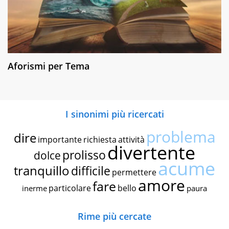
Aforismi per Tema
I sinonimi più ricercati
problema
dire
importante
richiesta
attività
divertente
prolisso
dolce
acume
tranquillo
difficile
permettere
amore
fare
particolare
bello
inerme
paura
Rime più cercate