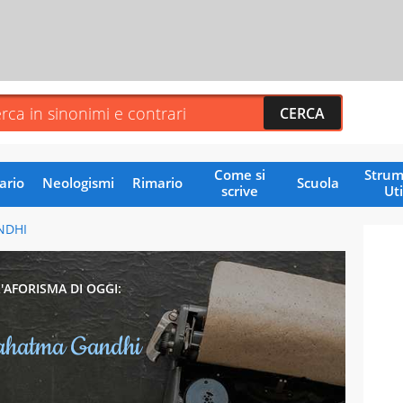
Come si
Strum
ario
Neologismi
Rimario
Scuola
scrive
Uti
NDHI
L'AFORISMA DI OGGI:
hatma Gandhi