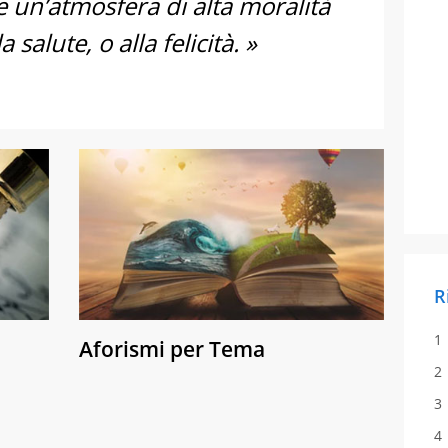
e un’atmosfera di alta moralità
 salute, o alla felicità. »
R
Aforismi per Tema