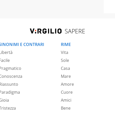
SAPERE
SINONIMI E CONTRARI
RIME
Libertà
Vita
Facile
Sole
Pragmatico
Casa
Conoscenza
Mare
Riassunto
Amore
Paradigma
Cuore
Gioia
Amici
Tristezza
Bene