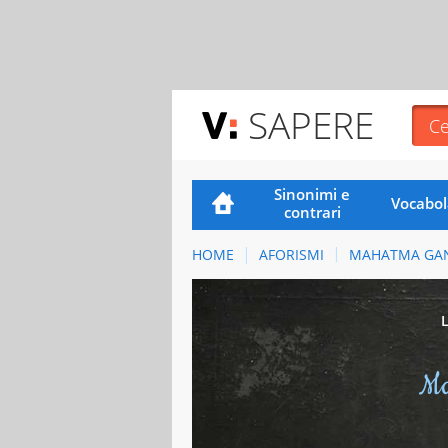
SAPERE
Sinonimi e
Vocabol
contrari
HOME
AFORISMI
MAHATMA GA
Ma