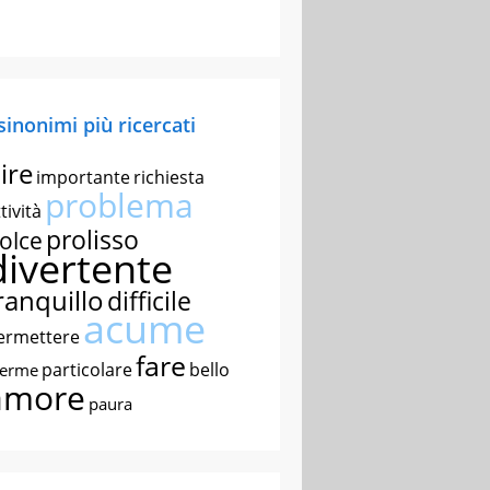
 sinonimi più ricercati
ire
importante
richiesta
problema
tività
prolisso
olce
divertente
ranquillo
difficile
acume
ermettere
fare
particolare
bello
nerme
amore
paura