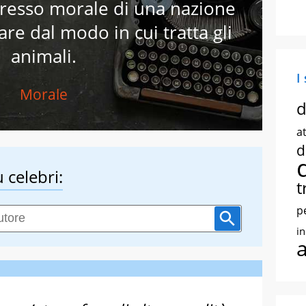
resso morale di una nazione
re dal modo in cui tratta gli
animali.
I
Morale
d
at
d
 celebri:
t
p
i