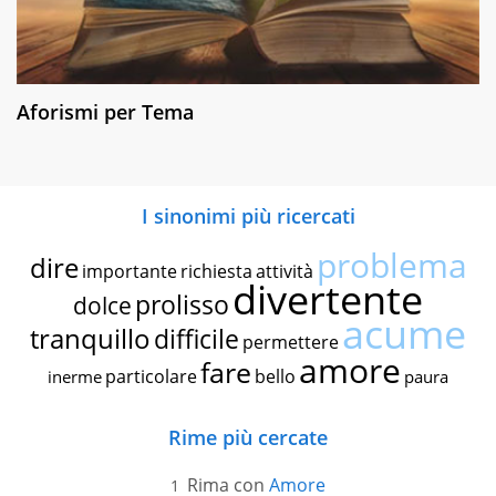
Aforismi per Tema
I sinonimi più ricercati
problema
dire
importante
richiesta
attività
divertente
prolisso
dolce
acume
tranquillo
difficile
permettere
amore
fare
particolare
bello
inerme
paura
Rime più cercate
Rima con
Amore