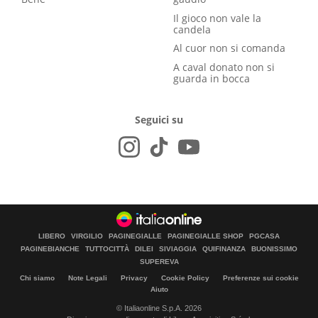
Il gioco non vale la
candela
Al cuor non si comanda
A caval donato non si
guarda in bocca
Seguici su
LIBERO
VIRGILIO
PAGINEGIALLE
PAGINEGIALLE SHOP
PGCASA
PAGINEBIANCHE
TUTTOCITTÀ
DILEI
SIVIAGGIA
QUIFINANZA
BUONISSIMO
SUPEREVA
Chi siamo
Note Legali
Privacy
Cookie Policy
Preferenze sui cookie
Aiuto
© Italiaonline S.p.A. 2026