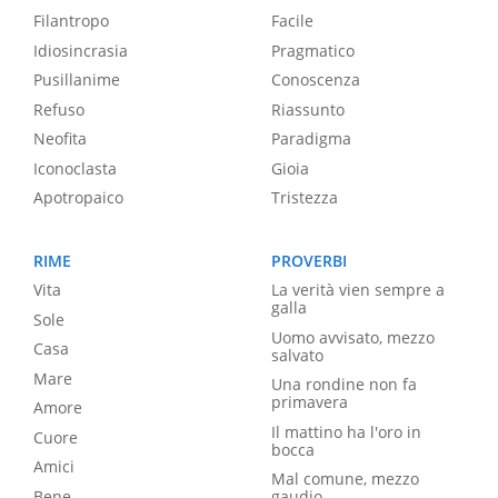
Filantropo
Facile
Idiosincrasia
Pragmatico
Pusillanime
Conoscenza
Refuso
Riassunto
Neofita
Paradigma
Iconoclasta
Gioia
Apotropaico
Tristezza
RIME
PROVERBI
Vita
La verità vien sempre a
galla
Sole
Uomo avvisato, mezzo
Casa
salvato
Mare
Una rondine non fa
primavera
Amore
Il mattino ha l'oro in
Cuore
bocca
Amici
Mal comune, mezzo
Bene
gaudio