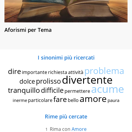
Aforismi per Tema
I sinonimi più ricercati
problema
dire
importante
richiesta
attività
divertente
prolisso
dolce
acume
tranquillo
difficile
permettere
amore
fare
particolare
bello
inerme
paura
Rime più cercate
Rima con
Amore