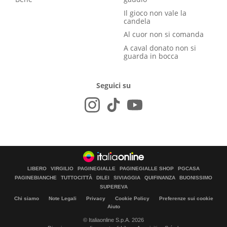
Il gioco non vale la
candela
Al cuor non si comanda
A caval donato non si
guarda in bocca
Seguici su
LIBERO
VIRGILIO
PAGINEGIALLE
PAGINEGIALLE SHOP
PGCASA
PAGINEBIANCHE
TUTTOCITTÀ
DILEI
SIVIAGGIA
QUIFINANZA
BUONISSIMO
SUPEREVA
Chi siamo
Note Legali
Privacy
Cookie Policy
Preferenze sui cookie
Aiuto
© Italiaonline S.p.A. 2026