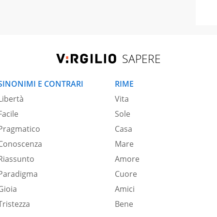
SAPERE
SINONIMI E CONTRARI
RIME
Libertà
Vita
Facile
Sole
Pragmatico
Casa
Conoscenza
Mare
Riassunto
Amore
Paradigma
Cuore
Gioia
Amici
Tristezza
Bene