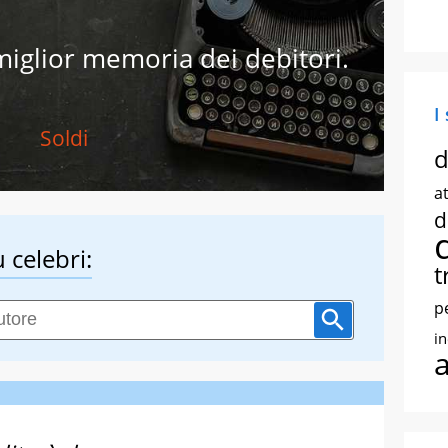
miglior memoria dei debitori.
I
Soldi
d
at
d
 celebri:
t
p
i