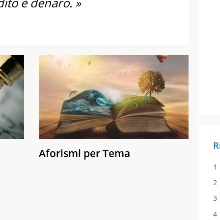
edito è denaro. »
R
Aforismi per Tema