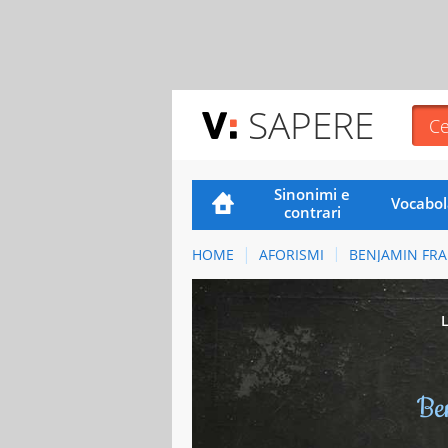
SAPERE
Sinonimi e
Vocabol
contrari
HOME
AFORISMI
BENJAMIN FRA
Be