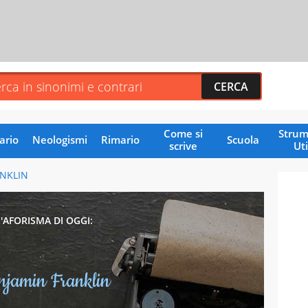
Come si
Strum
ario
Neologismi
Rimario
Scuola
scrive
Uti
NKLIN
L'AFORISMA DI OGGI:
njamin Franklin