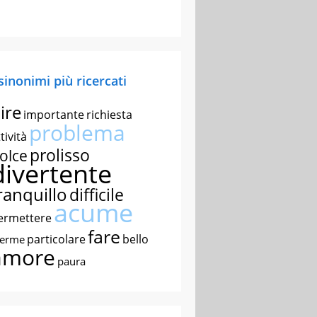
 sinonimi più ricercati
ire
importante
richiesta
problema
tività
prolisso
olce
divertente
ranquillo
difficile
acume
ermettere
fare
particolare
bello
nerme
amore
paura