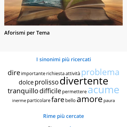
Aforismi per Tema
I sinonimi più ricercati
problema
dire
importante
richiesta
attività
divertente
prolisso
dolce
acume
tranquillo
difficile
permettere
amore
fare
particolare
bello
inerme
paura
Rime più cercate