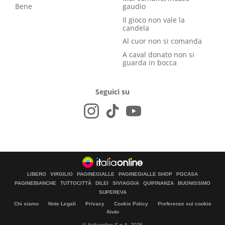
Bene
gaudio
Il gioco non vale la
candela
Al cuor non si comanda
A caval donato non si
guarda in bocca
Seguici su
LIBERO
VIRGILIO
PAGINEGIALLE
PAGINEGIALLE SHOP
PGCASA
PAGINEBIANCHE
TUTTOCITTÀ
DILEI
SIVIAGGIA
QUIFINANZA
BUONISSIMO
SUPEREVA
Chi siamo
Note Legali
Privacy
Cookie Policy
Preferenze sui cookie
Aiuto