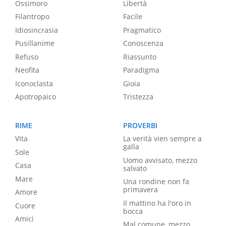
Ossimoro
Libertà
Filantropo
Facile
Idiosincrasia
Pragmatico
Pusillanime
Conoscenza
Refuso
Riassunto
Neofita
Paradigma
Iconoclasta
Gioia
Apotropaico
Tristezza
RIME
PROVERBI
Vita
La verità vien sempre a
galla
Sole
Uomo avvisato, mezzo
Casa
salvato
Mare
Una rondine non fa
primavera
Amore
Il mattino ha l'oro in
Cuore
bocca
Amici
Mal comune, mezzo