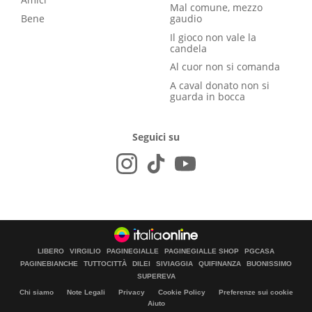
Mal comune, mezzo
Bene
gaudio
Il gioco non vale la
candela
Al cuor non si comanda
A caval donato non si
guarda in bocca
Seguici su
LIBERO
VIRGILIO
PAGINEGIALLE
PAGINEGIALLE SHOP
PGCASA
PAGINEBIANCHE
TUTTOCITTÀ
DILEI
SIVIAGGIA
QUIFINANZA
BUONISSIMO
SUPEREVA
Chi siamo
Note Legali
Privacy
Cookie Policy
Preferenze sui cookie
Aiuto