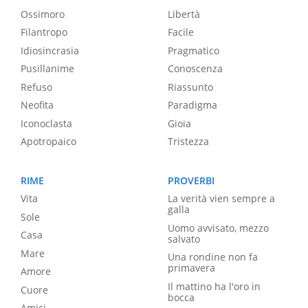
Ossimoro
Libertà
Filantropo
Facile
Idiosincrasia
Pragmatico
Pusillanime
Conoscenza
Refuso
Riassunto
Neofita
Paradigma
Iconoclasta
Gioia
Apotropaico
Tristezza
RIME
PROVERBI
Vita
La verità vien sempre a
galla
Sole
Uomo avvisato, mezzo
Casa
salvato
Mare
Una rondine non fa
primavera
Amore
Il mattino ha l'oro in
Cuore
bocca
Amici