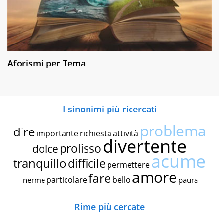
Aforismi per Tema
I sinonimi più ricercati
problema
dire
importante
richiesta
attività
divertente
prolisso
dolce
acume
tranquillo
difficile
permettere
amore
fare
particolare
bello
inerme
paura
Rime più cercate