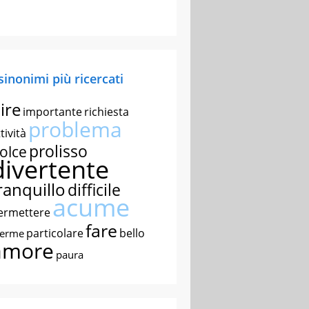
 sinonimi più ricercati
ire
importante
richiesta
problema
tività
prolisso
olce
divertente
ranquillo
difficile
acume
ermettere
fare
particolare
bello
nerme
amore
paura