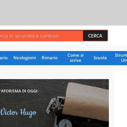
Come si
Strum
ario
Neologismi
Rimario
Scuola
scrive
Uti
L'AFORISMA DI OGGI:
Victor Hugo