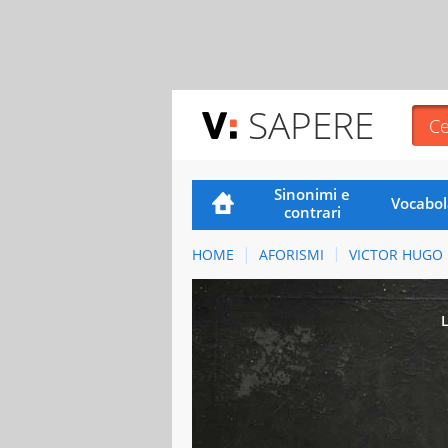
SAPERE
Sinonimi e
Vocabol
contrari
HOME
AFORISMI
VICTOR HUGO