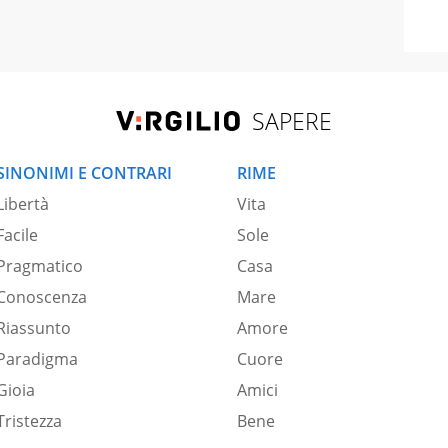
SAPERE
SINONIMI E CONTRARI
RIME
Libertà
Vita
Facile
Sole
Pragmatico
Casa
Conoscenza
Mare
Riassunto
Amore
Paradigma
Cuore
Gioia
Amici
Tristezza
Bene