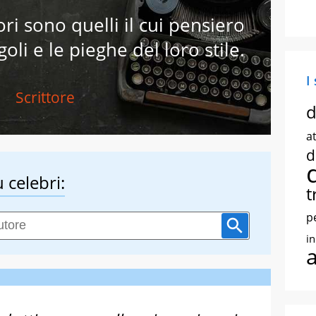
tori sono quelli il cui pensiero
goli e le pieghe del loro stile.
I
Scrittore
d
at
d
 celebri:
t
p
i