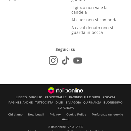
Il gioco non vale la
candela
Al cuor non si comanda
A caval donato non si
guarda in bocca
Seguici su
LIBERO
VIRGILIO
PAGINEGIALLE
PAGINEGIALLE SHOP
PGCASA
PAGINEBIANCHE
TUTTOCITTÀ
DILEI
SIVIAGGIA
QUIFINANZA
BUONISSIMO
SUPEREVA
Chi siamo
Note Legali
Privacy
Cookie Policy
Preferenze sui cookie
Aiuto
© Italiaonline S.p.A. 2026