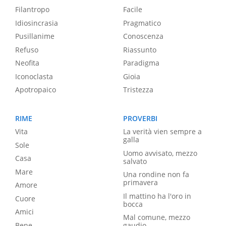
Filantropo
Facile
Idiosincrasia
Pragmatico
Pusillanime
Conoscenza
Refuso
Riassunto
Neofita
Paradigma
Iconoclasta
Gioia
Apotropaico
Tristezza
RIME
PROVERBI
Vita
La verità vien sempre a
galla
Sole
Uomo avvisato, mezzo
Casa
salvato
Mare
Una rondine non fa
primavera
Amore
Il mattino ha l'oro in
Cuore
bocca
Amici
Mal comune, mezzo
Bene
gaudio