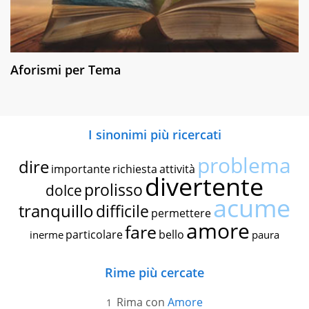
Aforismi per Tema
I sinonimi più ricercati
problema
dire
importante
richiesta
attività
divertente
prolisso
dolce
acume
tranquillo
difficile
permettere
amore
fare
particolare
bello
inerme
paura
Rime più cercate
Rima con
Amore