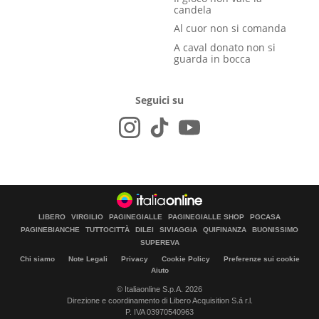
candela
Al cuor non si comanda
A caval donato non si
guarda in bocca
Seguici su
LIBERO
VIRGILIO
PAGINEGIALLE
PAGINEGIALLE SHOP
PGCASA
PAGINEBIANCHE
TUTTOCITTÀ
DILEI
SIVIAGGIA
QUIFINANZA
BUONISSIMO
SUPEREVA
Chi siamo
Note Legali
Privacy
Cookie Policy
Preferenze sui cookie
Aiuto
© Italiaonline S.p.A. 2026
Direzione e coordinamento di Libero Acquisition S.á r.l.
P. IVA 03970540963