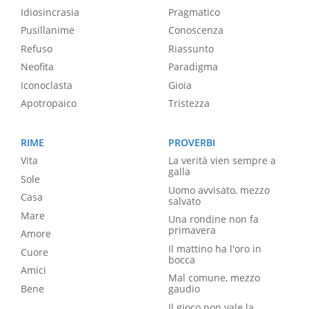
Idiosincrasia
Pragmatico
Pusillanime
Conoscenza
Refuso
Riassunto
Neofita
Paradigma
Iconoclasta
Gioia
Apotropaico
Tristezza
RIME
PROVERBI
Vita
La verità vien sempre a
galla
Sole
Uomo avvisato, mezzo
Casa
salvato
Mare
Una rondine non fa
primavera
Amore
Il mattino ha l'oro in
Cuore
bocca
Amici
Mal comune, mezzo
Bene
gaudio
Il gioco non vale la