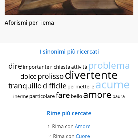
Aforismi per Tema
I sinonimi più ricercati
problema
dire
importante
richiesta
attività
divertente
prolisso
dolce
acume
tranquillo
difficile
permettere
amore
fare
particolare
bello
inerme
paura
Rime più cercate
Rima con
Amore
Rima con
Cuore