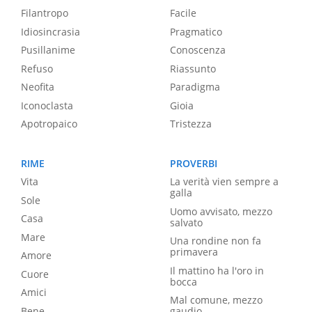
Filantropo
Facile
Idiosincrasia
Pragmatico
Pusillanime
Conoscenza
Refuso
Riassunto
Neofita
Paradigma
Iconoclasta
Gioia
Apotropaico
Tristezza
RIME
PROVERBI
Vita
La verità vien sempre a
galla
Sole
Uomo avvisato, mezzo
Casa
salvato
Mare
Una rondine non fa
primavera
Amore
Il mattino ha l'oro in
Cuore
bocca
Amici
Mal comune, mezzo
Bene
gaudio