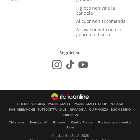
Il gioco non vale la
candela
Al cuor non si comanda
A caval donato non si
guarda in bocca
Seguici su
LIBERO
VIRGILIO
PAGINEGIALLE
PAGINEGIALLE SHOP
PGCASA
PAGINEBIANCHE
TUTTOCITTÀ
DILEI
SIVIAGGIA
QUIFINANZA
BUONISSIMO
SUPEREVA
Chi siamo
Note Legali
Privacy
Cookie Policy
Preferenze sui cookie
Aiuto
© Italiaonline S.p.A. 2026