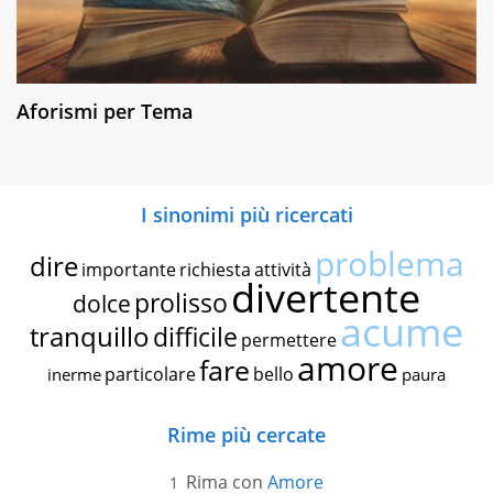
Aforismi per Tema
I sinonimi più ricercati
problema
dire
importante
richiesta
attività
divertente
prolisso
dolce
acume
tranquillo
difficile
permettere
amore
fare
particolare
bello
inerme
paura
Rime più cercate
Rima con
Amore