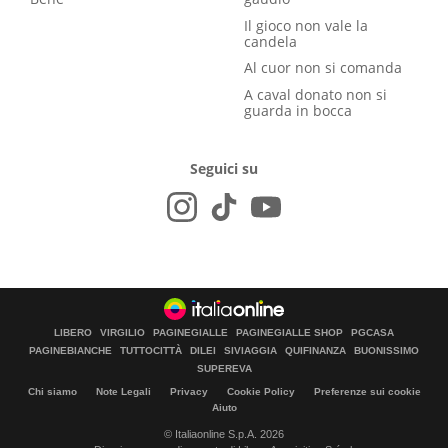
Il gioco non vale la
candela
Al cuor non si comanda
A caval donato non si
guarda in bocca
Seguici su
LIBERO
VIRGILIO
PAGINEGIALLE
PAGINEGIALLE SHOP
PGCASA
PAGINEBIANCHE
TUTTOCITTÀ
DILEI
SIVIAGGIA
QUIFINANZA
BUONISSIMO
SUPEREVA
Chi siamo
Note Legali
Privacy
Cookie Policy
Preferenze sui cookie
Aiuto
© Italiaonline S.p.A. 2026