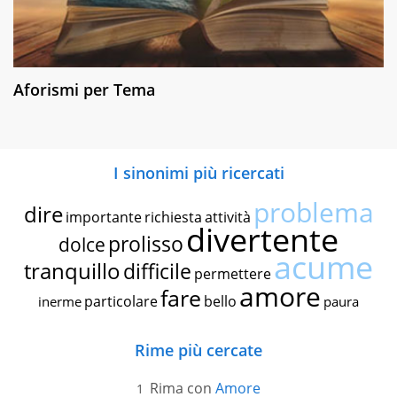
Aforismi per Tema
I sinonimi più ricercati
problema
dire
importante
richiesta
attività
divertente
prolisso
dolce
acume
tranquillo
difficile
permettere
amore
fare
particolare
bello
inerme
paura
Rime più cercate
Rima con
Amore