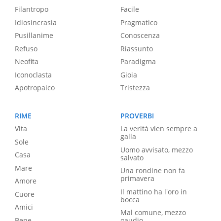
Filantropo
Facile
Idiosincrasia
Pragmatico
Pusillanime
Conoscenza
Refuso
Riassunto
Neofita
Paradigma
Iconoclasta
Gioia
Apotropaico
Tristezza
RIME
PROVERBI
Vita
La verità vien sempre a
galla
Sole
Uomo avvisato, mezzo
Casa
salvato
Mare
Una rondine non fa
primavera
Amore
Il mattino ha l'oro in
Cuore
bocca
Amici
Mal comune, mezzo
Bene
gaudio