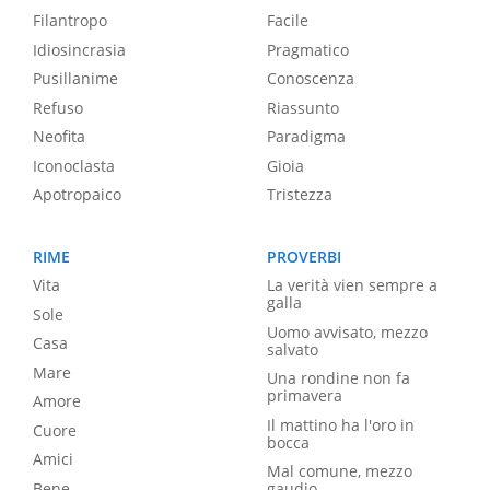
Filantropo
Facile
Idiosincrasia
Pragmatico
Pusillanime
Conoscenza
Refuso
Riassunto
Neofita
Paradigma
Iconoclasta
Gioia
Apotropaico
Tristezza
RIME
PROVERBI
Vita
La verità vien sempre a
galla
Sole
Uomo avvisato, mezzo
Casa
salvato
Mare
Una rondine non fa
primavera
Amore
Il mattino ha l'oro in
Cuore
bocca
Amici
Mal comune, mezzo
Bene
gaudio