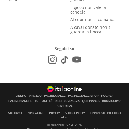
Il gioco non vale la
candela
Al cuor non si comanda
A caval donato non si
guarda in bocca
Seguici su
LIBERO
VIRGILIO
PAGINEGIALLE
PAGINEGIALLE SHOP
PGCASA
PAGINEBIANCHE
TUTTOCITTÀ
DILEI
SIVIAGGIA
QUIFINANZA
BUONISSIMO
SUPEREVA
Chi siamo
Note Legali
Privacy
Cookie Policy
Preferenze sui cookie
Aiuto
© Italiaonline S.p.A. 2026