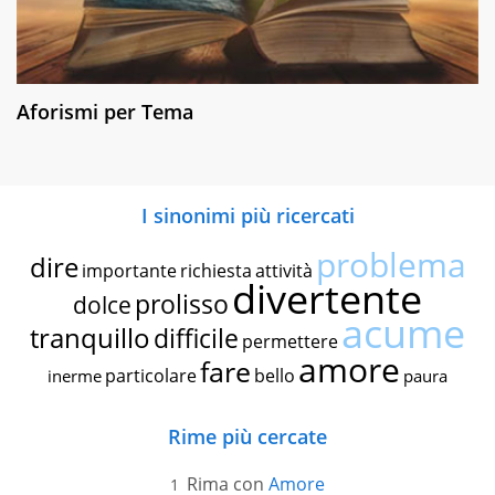
Aforismi per Tema
I sinonimi più ricercati
problema
dire
importante
richiesta
attività
divertente
prolisso
dolce
acume
tranquillo
difficile
permettere
amore
fare
particolare
bello
inerme
paura
Rime più cercate
Rima con
Amore